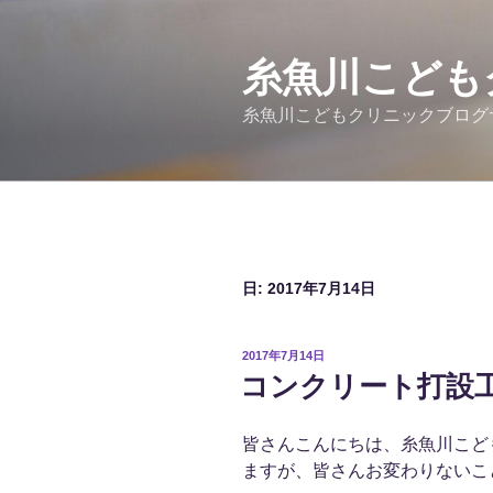
コ
ン
テ
糸魚川こども
ン
糸魚川こどもクリニックブログ
ツ
へ
ス
キ
ッ
プ
日:
2017年7月14日
投
2017年7月14日
稿
コンクリート打設
日:
皆さんこんにちは、糸魚川こど
ますが、皆さんお変わりないこ