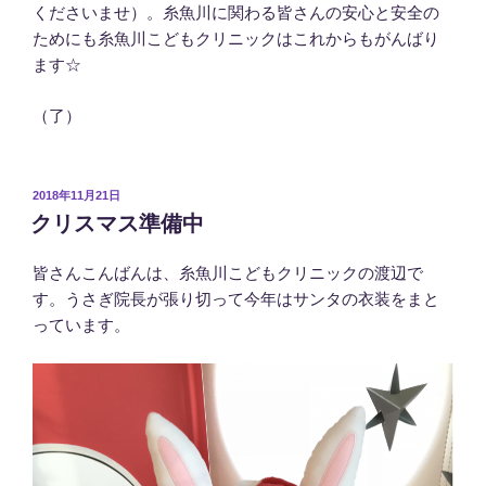
くださいませ）。糸魚川に関わる皆さんの安心と安全の
ためにも糸魚川こどもクリニックはこれからもがんばり
ます☆
（了）
投
2018年11月21日
稿
クリスマス準備中
日:
皆さんこんばんは、糸魚川こどもクリニックの渡辺で
す。うさぎ院長が張り切って今年はサンタの衣装をまと
っています。