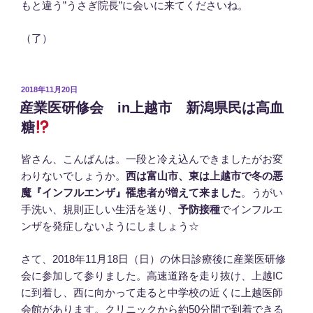
もと違う”うさぎ院長”に会いに来てくださいね。
（了）
投
2018年11月20日
稿
産業医研修会 in上越市 新潟県民は高血
日:
糖
皆さん、こんばんは。一段と冷え込んできましたがお変
わりないでしょうか。
西は富山市、東は上越市で冬の悪
魔『インフルエンザ』罹患者が増えて来ました
。うがい
手洗い、規則正しい生活を送り、
予防接種
でインフルエ
ンザを発症しないようにしましょう☆
さて、2018年11月18日（日）の休日診療後に産業医研修
会に参加して参りました。高速道路を走り抜け、上越IC
に到着し、西に向かって走ると中学校の近くに上越医師
会館があります。クリニックから約50分間で到着できる