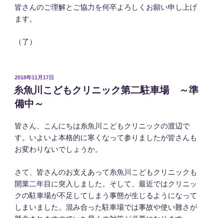
皆さんのご理解とご協力を何卒よろしくお願い申し上げ
ます。
（了）
投
2018年11月17日
稿
糸魚川こどもクリニック第二駐車場 ～準
日:
備中～
皆さん、こんにちは糸魚川こどもクリニックの渡辺で
す。いよいよ本格的に寒くなって参りましたが皆さんも
お変わりないでしょうか。
さて、皆さんのお支えあって糸魚川こどもクリニックも
開業二年目に突入しました。そして、最近ではクリニッ
クの駐車場が不足してしまう事態が生じるようになって
しまいました。混み合った駐車場では事故や使い難さが