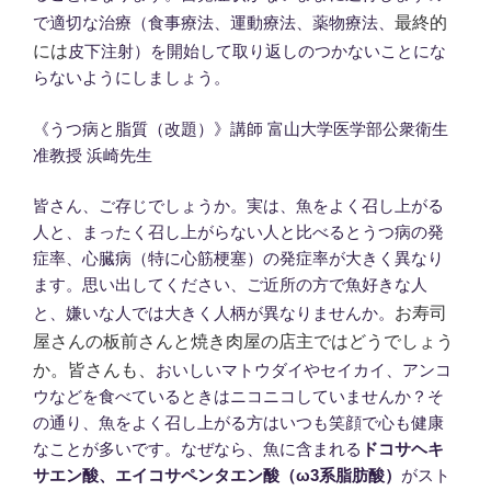
最終的
で適切な治療（食事療法、運動療法、薬物療法、
には
皮下注射）を開始して取り返しのつかないことにな
らないようにしましょう。
《うつ病と脂質（改題）》講師 富山大学医学部公衆衛生
准教授 浜崎先生
皆さん、ご存じでしょうか。実は、魚をよく召し上がる
人と、まったく召し上がらない人と比べるとうつ病の発
症率、心臓病（特に心筋梗塞）の発症率が大きく異なり
ます。思い出してください、ご近所の方で魚好きな人
お寿司
と、嫌いな人では大きく人柄が異なりませんか。
屋さんの板前さんと焼き肉屋の店主ではどうでしょう
か。皆さんも、
おいしいマトウダイやセイカイ、アンコ
ウなどを食べているときはニコニコしていませんか？そ
の通り、魚をよく召し上がる方はいつも笑顔で心も健康
なことが多いです。なぜなら、魚に含まれる
ドコサヘキ
サエン酸、エイコサペンタエン酸（ω3系脂肪酸）
がスト