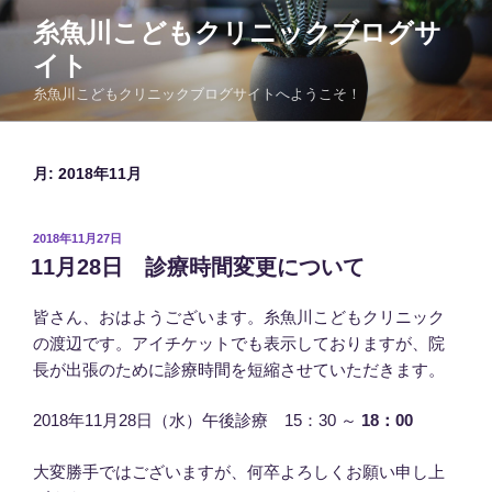
コ
糸魚川こどもクリニックブログサ
ン
イト
テ
ン
糸魚川こどもクリニックブログサイトへようこそ！
ツ
へ
ス
月:
2018年11月
キ
ッ
投
2018年11月27日
プ
稿
11月28日 診療時間変更について
日:
皆さん、おはようございます。糸魚川こどもクリニック
の渡辺です。アイチケットでも表示しておりますが、院
長が出張のために診療時間を短縮させていただきます。
2018年11月28日（水）午後診療 15：30 ～
18：00
大変勝手ではございますが、何卒よろしくお願い申し上