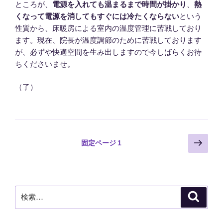
ところが、
電源を入れても温まるまで時間が掛かり
、
熱
くなって電源を消してもすぐには冷たくならない
という
性質から、床暖房による室内の温度管理に苦戦しており
ます。現在、院長が温度調節のために苦戦しております
が、必ずや快適空間を生み出しますので今しばらくお待
ちくださいませ。
（了）
投
次
固定ページ
1
の
稿
ペ
ナ
ー
ビ
ジ
検
検
ゲ
索
索:
ー