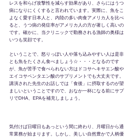
レスを和らげ攻撃性を減らす効果があり、さらにはうつ
病になりにくくすると言われています。実際に、魚をこ
よなく愛す日本人と、内陸の多い肉食アメリカ人を比べ
ると、うつ病の発症率がアメリカ人の方が著しく高いの
です。確かに、当クリニックで勤務される漁師の奥様は
いつも笑顔です。
ということで、怒りっぽい人や落ち込みやすい人は是非
とも魚をたくさん食べましょう☆・・・となるのです
が、魚が苦手で食べられない方はドコサヘキサエン酸や
エイコサペンタエン酸のサプリメントでも大丈夫です。
講演された先生のお話しでは「食後」に摂取するのが望
ましいということですので、おなか一杯になる前にサプ
リでDHA、EPAを補充しましょう。
気付けば日曜日もあっという間に終わり、月曜日から通
常業務が始まります。しかし、美しい自然豊かで人柄優