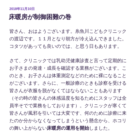
投
2018年11月10日
稿
床暖房が制御困難の巻
日:
皆さん、おはようございます。糸魚川こどもクリニック
の渡辺です。１１月となり朝方が冷え込んできました。
コタツがあっても良いのでは、と思う日もあります。
さて、クリニックでは乳幼児健康診査と言って定期的に
お子さまの発達・成長を確認する業務がございます。こ
のとき、お子さんは体重測定などのために裸になること
がございます。さらに、一般診療のときも診察を受ける
皆さんが衣服を脱がなくてはならないこともあります
（その時の皆さんの体感温度を知るためにスタッフは全
員半そでで業務をしております）。クリニックが寒くて
皆さんが風邪を引いては大変です、何のために診療に来
たのか分からなくなってしまうという懸念から、ホコリ
の舞い上がらない
床暖房の運用を開始
しました。