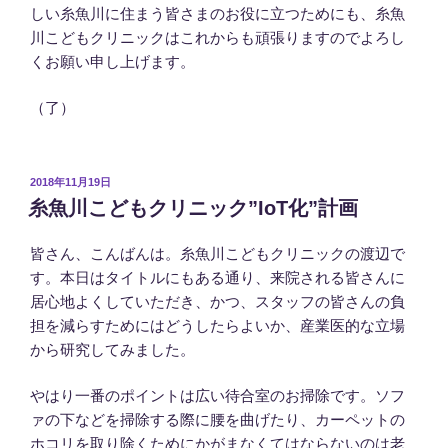
しい糸魚川に住まう皆さまのお役に立つためにも、糸魚
川こどもクリニックはこれからも頑張りますのでよろし
くお願い申し上げます。
（了）
投
2018年11月19日
稿
糸魚川こどもクリニック”IoT化”計画
日:
皆さん、こんばんは。糸魚川こどもクリニックの渡辺で
す。本日はタイトルにもある通り、来院される皆さんに
居心地よくしていただき、かつ、スタッフの皆さんの負
担を減らすためにはどうしたらよいか、産業医的な立場
から研究してみました。
やはり一番のポイントは広い待合室のお掃除です。ソフ
ァの下などを掃除する際に腰を曲げたり、カーペットの
ホコリを取り除くためにかがまなくてはならないのは老