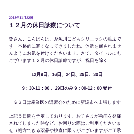
投
2018年11月22日
稿
１２月の休日診療について
日:
皆さん、こんばんは。糸魚川こどもクリニックの渡辺で
す。本格的に寒くなってきましたね、体調を崩されませ
んようにお気を付けくださいませ。さて、タイトルにも
ございます１２月の休日診療ですが、祝日を除く
12月9日、16日、24日、29日、30日
9：30-11：00 、29日のみ 9：00-12：00
受付
※２日は産業医の講習会のために新潟市へ出張します
上記５日間を予定しております。お子さまが急病を発症
されてしまった時など、お困りの際はご利用くださいま
せ（処方できる薬品や検査に限りがございますがご了承