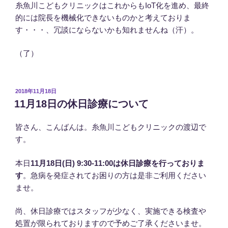
糸魚川こどもクリニックはこれからもIoT化を進め、最終
的には院長を機械化できないものかと考えておりま
す・・・、冗談にならないかも知れませんね（汗）。
（了）
投
2018年11月18日
稿
11月18日の休日診療について
日:
皆さん、こんばんは。糸魚川こどもクリニックの渡辺で
す。
本日
11月18日(日) 9:30-11:00は休日診療を行っておりま
す
。急病を発症されてお困りの方は是非ご利用ください
ませ。
尚、休日診療ではスタッフが少なく、実施できる検査や
処置が限られておりますので予めご了承くださいませ。