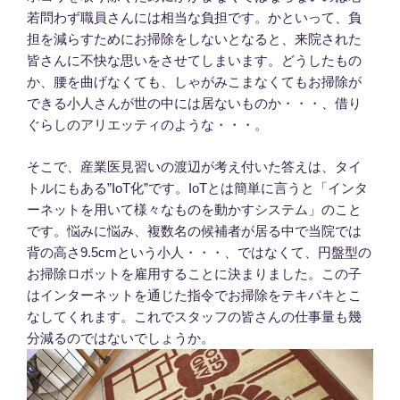
若問わず職員さんには相当な負担です。かといって、負
担を減らすためにお掃除をしないとなると、来院された
皆さんに不快な思いをさせてしまいます。どうしたもの
か、腰を曲げなくても、しゃがみこまなくてもお掃除が
できる小人さんが世の中には居ないものか・・・、借り
ぐらしのアリエッティのような・・・。
そこで、産業医見習いの渡辺が考え付いた答えは、タイ
トルにもある”IoT化”です。IoTとは簡単に言うと「インタ
ーネットを用いて様々なものを動かすシステム」のこと
です。悩みに悩み、複数名の候補者が居る中で当院では
背の高さ9.5cmという小人・・・、ではなくて、円盤型の
お掃除ロボットを雇用することに決まりました。この子
はインターネットを通じた指令でお掃除をテキパキとこ
なしてくれます。これでスタッフの皆さんの仕事量も幾
分減るのではないでしょうか。