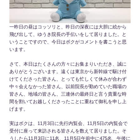
一昨日の昼はコッソリと、昨日の深夜には大胆に絵から
飛び出して、ゆうき院長の手伝いをして居りました。と
いうことですので、今日はボクがコメントを書こうと思
います。
さて、本日はたくさんの方々にお集まりいただき、誠に
ありがとうございます。遠くは東京から新幹線で駆け付
けてくださった皆さん、とっても忙しくて休みが合わず
中々会えなかった皆さん、以前院長が勤めていた職場の
皆さん、地域の皆さん、三連休の最終日と言う貴重な時
間を割いてお越しくださったことに重ねて御礼を申し上
げます。
実はボクは、11月3日に先行内覧会、11月5日の内覧会で
受付に座って来訪される皆さんを数えて居りました。そ
うしたら11月3日に11名、11月5日午前中に475名、午後に