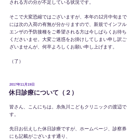
される方の分が不足している状況です。
そこで大変恐縮ではございますが、本年の12月中旬まで
には次の入荷の有無が分かりますので、新規でインフル
エンザの予防接種をご希望される方は今しばらくお待ち
くださいませ。大変ご迷惑をお掛けしてしまい申し訳ご
ざいませんが、何卒よろしくお願い申し上げます。
（了）
投
2017年11月19日
稿
休日診療について（２）
日:
皆さん、こんにちは。糸魚川こどもクリニックの渡辺で
す。
先日お伝えした休日診療ですが、ホームページ、診察券
にも記載がございます通り、