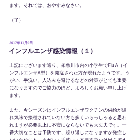
ます。それでは、おやすみなさい。
（了）
投
2017年11月9日
稿
インフルエンザ感染情報（１）
日:
上記にございます通り、糸魚川市内の小学生でFlu A（イ
ンフルエンザA型）を発症された方が現れたようです。う
がい、手洗い、人込みを避けるなどの対策がとても重要
になりますのでご協力のほど、よろしくお願い申し上げ
ます。
また、今シーズンはインフルエンザワクチンの供給が遅
れ気味で接種されていない方も多くいらっしゃると思わ
れますが必要以上に不安にならないでも大丈夫です。一
番大切なことは予防です、繰り返しになりますが発症し
ないためにも、うがい・手洗い・不要不急な外出を控え