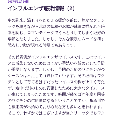
投
2017年11月10日
稿
インフルエンザ感染情報（2）
日:
冬の到来。温もりをたたえる暖炉を前に、静かなクラシ
ックを聴きながら北欧の妖精やお城が繊細に描かれた絵
本を読む、ロマンティックでうっとりしてしまう絶好の
季節となりました。しかし、そんな素敵なムードを壊す
恐ろしい敵が現れる時期でもあります。
その代表例がインフルエンザウイルスです。このウイル
スに感染しないためにはうがい手洗いを始めとした予防
が重要となります。しかし、予防のためのワクチンが今
シーズンは不足して（遅れて）います。その理由はワク
チンとして育てるはずだったウイルスの株が上手く育た
ず、途中で別のものに変更したために大きなタイムロス
が生じてしまったためです。時間が経てば昨年度と同等
のワクチンの供給量になるということですが、糸魚川で
も罹患者が出始めており心配な方も多いと思われます。
そこで、わずかではございますが当クリニックでもワク