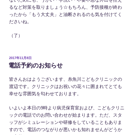
るなど対策を取りましょう☆もちろん、予防接種が終わ
ったから「もう大丈夫」と油断されるのも気を付けてく
ださいね。
（了）
投
2017年11月8日
稿
電話予約のお知らせ
日:
皆さんおはようございます、糸魚川こどもクリニックの
渡辺です。クリニックはお祝いの花々に囲まれてとても
幸せな雰囲気を匂わせております。
いよいよ本日の9時より病児保育室および、こどもクリニ
ックの電話でのお問い合わせが始まります。ただ、スタ
ッフがシミュレーションや研修をしていることもありま
すので、電話のつながりが悪いかも知れませんがどうか