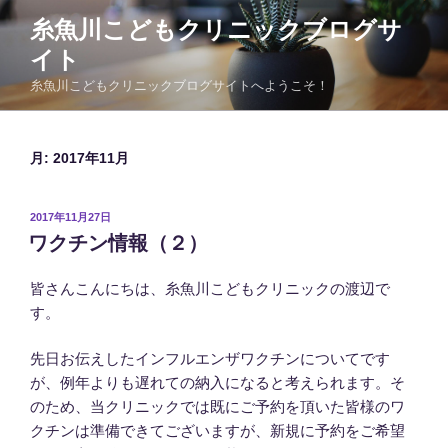
コ
糸魚川こどもクリニックブログサ
ン
イト
テ
ン
糸魚川こどもクリニックブログサイトへようこそ！
ツ
へ
ス
月:
2017年11月
キ
ッ
投
2017年11月27日
プ
稿
ワクチン情報（２）
日:
皆さんこんにちは、糸魚川こどもクリニックの渡辺で
す。
先日お伝えしたインフルエンザワクチンについてです
が、例年よりも遅れての納入になると考えられます。そ
のため、当クリニックでは既にご予約を頂いた皆様のワ
クチンは準備できてございますが、新規に予約をご希望