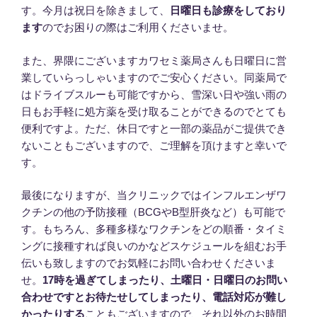
す。今月は祝日を除きまして、
日曜日も診療をしており
ます
のでお困りの際はご利用くださいませ。
また、界隈にございますカワセミ薬局さんも日曜日に営
業していらっしゃいますのでご安心ください。同薬局で
はドライブスルーも可能ですから、雪深い日や強い雨の
日もお手軽に処方薬を受け取ることができるのでとても
便利ですよ。ただ、休日ですと一部の薬品がご提供でき
ないこともございますので、ご理解を頂けますと幸いで
す。
最後になりますが、当クリニックではインフルエンザワ
クチンの他の予防接種（BCGやB型肝炎など）も可能で
す。もちろん、多種多様なワクチンをどの順番・タイミ
ングに接種すれば良いのかなどスケジュールを組むお手
伝いも致しますのでお気軽にお問い合わせくださいま
せ。
17時を過ぎてしまったり、土曜日・日曜日のお問い
合わせですとお待たせしてしまったり、電話対応が難し
かったりする
こともございますので、それ以外のお時間