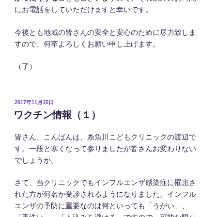
にお電話をしていただけますと幸いです。
今後とも地域の皆さんの安全と安心のために尽力致しま
すので、何卒よろしくお願い申し上げます。
（了）
投
2017年11月15日
稿
ワクチン情報（１）
日:
皆さん、こんばんは、糸魚川こどもクリニックの渡辺で
す。一段と寒くなって参りましたが皆さんお変わりない
でしょうか。
さて、当クリニックでもインフルエンザ感染症に罹患さ
れた方が何名か受診されるようになりました。インフル
エンザの予防に重要なのは何といっても「うがい」、