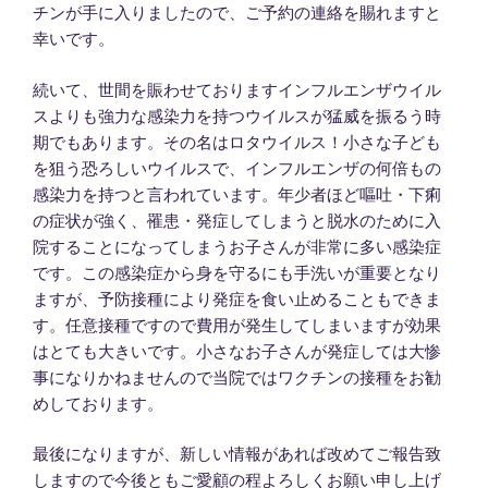
チンが手に入りましたので、ご予約の連絡を賜れますと
幸いです。
続いて、世間を賑わせておりますインフルエンザウイル
スよりも強力な感染力を持つウイルスが猛威を振るう時
期でもあります。その名はロタウイルス！小さな子ども
を狙う恐ろしいウイルスで、インフルエンザの何倍もの
感染力を持つと言われています。年少者ほど嘔吐・下痢
の症状が強く、罹患・発症してしまうと脱水のために入
院することになってしまうお子さんが非常に多い感染症
です。この感染症から身を守るにも手洗いが重要となり
ますが、予防接種により発症を食い止めることもできま
す。任意接種ですので費用が発生してしまいますが効果
はとても大きいです。小さなお子さんが発症しては大惨
事になりかねませんので当院ではワクチンの接種をお勧
めしております。
最後になりますが、新しい情報があれば改めてご報告致
しますので今後ともご愛顧の程よろしくお願い申し上げ