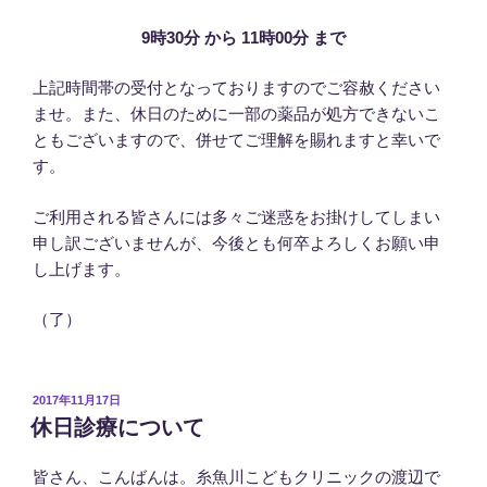
9時30分 から 11時00分 まで
上記時間帯の受付となっておりますのでご容赦ください
ませ。また、休日のために一部の薬品が処方できないこ
ともございますので、併せてご理解を賜れますと幸いで
す。
ご利用される皆さんには多々ご迷惑をお掛けしてしまい
申し訳ございませんが、今後とも何卒よろしくお願い申
し上げます。
（了）
投
2017年11月17日
稿
休日診療について
日:
皆さん、こんばんは。糸魚川こどもクリニックの渡辺で