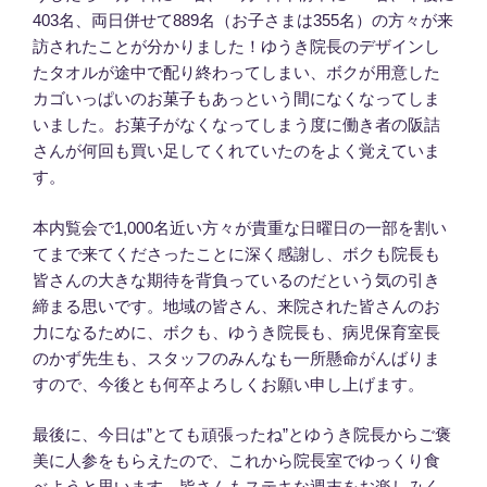
403名、両日併せて889名（お子さまは355名）の方々が来
訪されたことが分かりました！ゆうき院長のデザインし
たタオルが途中で配り終わってしまい、ボクが用意した
カゴいっぱいのお菓子もあっという間になくなってしま
いました。お菓子がなくなってしまう度に働き者の阪詰
さんが何回も買い足してくれていたのをよく覚えていま
す。
本内覧会で1,000名近い方々が貴重な日曜日の一部を割い
てまで来てくださったことに深く感謝し、ボクも院長も
皆さんの大きな期待を背負っているのだという気の引き
締まる思いです。地域の皆さん、来院された皆さんのお
力になるために、ボクも、ゆうき院長も、病児保育室長
のかず先生も、スタッフのみんなも一所懸命がんばりま
すので、今後とも何卒よろしくお願い申し上げます。
最後に、今日は”とても頑張ったね”とゆうき院長からご褒
美に人参をもらえたので、これから院長室でゆっくり食
べようと思います。皆さんもステキな週末をお楽しみく