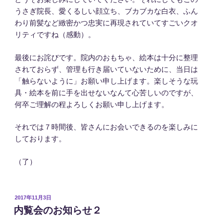
うさぎ院長、愛くるしい顔立ち、ブカブカな白衣、ふん
わり前髪など緻密かつ忠実に再現されていてすごいクオ
リティですね（感動）。
最後にお詫びです。院内のおもちゃ、絵本は十分に整理
されておらず、管理も行き届いていないために、当日は
「触らないように」お願い申し上げます。楽しそうな玩
具・絵本を前に手を出せないなんて心苦しいのですが、
何卒ご理解の程よろしくお願い申し上げます。
それでは７時間後、皆さんにお会いできるのを楽しみに
しております。
（了）
投
2017年11月3日
稿
内覧会のお知らせ２
日: