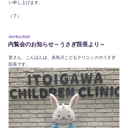
い申し上げます。
（了）
投
2017年11月5日
稿
内覧会のお知らせ～うさぎ院長より～
日:
皆さん、こんばんは。糸魚川こどもクリニックのうさぎ
院長です。