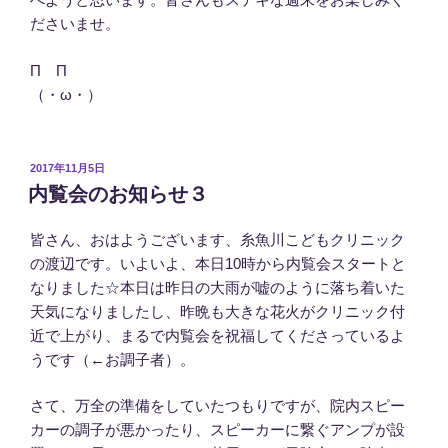
ださいませ。
Π Π
（・ω・）
投
2017年11月5日
稿
内覧会のお知らせ３
日:
皆さん、おはようございます、糸魚川こどもクリニック
の渡辺です。いよいよ、本日10時から内覧会スタートと
なりました☆本日は昨日の大雨が嘘のように落ち着いた
天気になりましたし、昨晩も大きな花火がクリニック付
近で上がり、まるで内覧会を祝福してくださっているよ
うです（←お調子者）。
さて、万全の準備をしていたつもりですが、院内スピー
カーの調子が悪かったり、スピーカーに繋ぐアンプが設