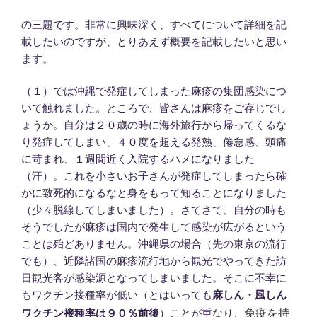
の三題です。非常に興味深く、すべてについて詳細を記
載したいのですが、とりあえず概要を記載したいと思い
ます。
（１）では沖縄で発症してしまった麻疹の集団感染につ
いて触れました。ところで、皆さんは麻疹をご存じでし
ょうか。自分は２０歳の時に海外旅行から帰ってくるな
り発症してしまい、４０度を超える発熱、倦怠感、頭痛
に苛まれ、１週間近く入院するハメになりました
（汗）。これを小さいお子さんが発症してしまったら確
かに致死的になるなと身をもって知ることになりました
（少々脱線してしまいました）。さてさて、自分の時も
そうでしたが麻疹は国内で発生して感染が広がるという
ことは殆どありません。沖縄県の場合（先の東京の流行
でも）、近隣諸国の麻疹流行地から観光でやってきた訪
日観光客が感染源となってしまいました。そこに不幸に
もワクチン接種率が低い（とはいっても
麻しん・風しん
免疫を持
ワクチン接種率は９０％前後
）ことが重なり、