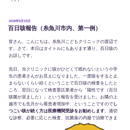
投
2018年9月15日
稿
百日咳報告（糸魚川市内、第一例）
日:
皆さん、こんにちは。糸魚川こどもクリニックの渡辺で
す。さて、本日はタイトルにもあります通り、百日咳の
お話しです。
先日、当クリニックに咳がひどくて眠れないという小学
生の患者さんがお見えになりました。一度咳をすると止
まらないくらい続くということで百日咳の検査をしたと
ころ、翌日になって検査委託業者から「陽性です（百日
咳菌が居ました）」という報告を受けました。お隣の上
越市でも先月から罹患者増加中、ということですので
し
つこい咳が続く方は医療機関受診をお勧めします
。適切
な診察、必要に応じた検査、抗菌薬の内服で治療できま