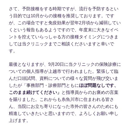
さて、予防接種をする時期ですが、流行を予防するとい
う目的では10月からの接種を推奨しております。です
が、この場合ですと免疫効果が翌年2月頃から減弱してい
くという報告もあるようですので、年度末に大きなイベ
ントを控えていらっしゃる方の接種タイミングにつきま
しては当クリニックまでご相談くださいますと幸いで
す。
最後となりますが、9月20日に当クリニックの保険診療に
ついての個人指導が上越市で行われました。緊張して臨
んだ口頭試問、資料についての様々な質問が飛び交いま
したが「事務部門・診療部門ともに
ほぼ問題なしです、
このまま続けてください」
と指導員からのお褒めの言葉
を賜りました。これからも糸魚川市に住まわれる皆さ
ん、当院にお立ち寄りになった市外の皆さんのためにも
精進していきたいと思いますので、よろしくお願い申し
上げます。