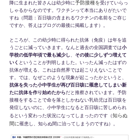
予防接種を
降に生まれた皆さんは幼少時に
受けていらっ
しゃるからなのです。ワクチンって本当にありがたいで
すね（問題：百日咳の含まれるワクチンの名前をご存じ
ですか、答えはブログの最後に掲載します）。
ところが、この幼少時に得られた抗体（免疫）は年を追
うごとに減っていきます。なんと過去の全国調査では
小
学校の低学年頃で最も減少し
、
その後に少しずつ増えて
いく
ということが判明しました。いったん減ったはずの
抗体が増える、これは自然界では起こりえないことで
す。では、なぜこのような現象が起こったかというと、
抗体を失った小中学生が再び百日咳に罹患してしまい新
たに抗体を作り始めたから
だと推察されています。予防
接種をすることで命を落としかねない乳幼児は百日咳を
発症しないのに、小中学生になると百日咳に苦しめられ
知らぬ
るという変わった状況になってしまったのです（
間に
罹患し、知らぬ間に治ってしまうのですね）。