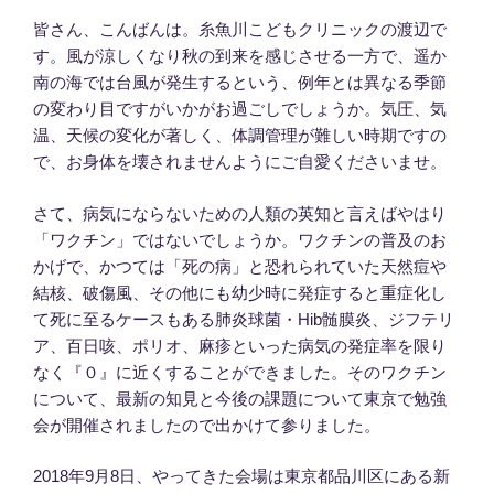
皆さん、こんばんは。糸魚川こどもクリニックの渡辺で
す。風が涼しくなり秋の到来を感じさせる一方で、遥か
南の海では台風が発生するという、例年とは異なる季節
の変わり目ですがいかがお過ごしでしょうか。気圧、気
温、天候の変化が著しく、体調管理が難しい時期ですの
で、お身体を壊されませんようにご自愛くださいませ。
さて、病気にならないための人類の英知と言えばやはり
「ワクチン」ではないでしょうか。ワクチンの普及のお
かげで、かつては「死の病」と恐れられていた天然痘や
結核、破傷風、その他にも幼少時に発症すると重症化し
て死に至るケースもある肺炎球菌・Hib髄膜炎、ジフテリ
ア、百日咳、ポリオ、麻疹といった病気の発症率を限り
なく『０』に近くすることができました。そのワクチン
について、最新の知見と今後の課題について東京で勉強
会が開催されましたので出かけて参りました。
2018年9月8日、やってきた会場は東京都品川区にある新