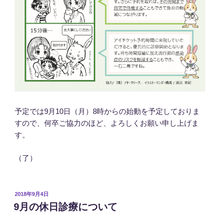
予定では9月10日（月）8時からの始動を予定しておりま
すので、何卒ご協力のほど、よろしくお願い申し上げま
す。
（了）
投
2018年9月4日
稿
9月の休日診療について
日: