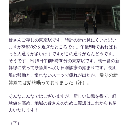
皆さんご存じの東京駅です。時計の針は見にくいと思い
ますが5時30分を過ぎたところです。午後5時であればも
っと人通りが多いはずですがこの通りがらんどうです。
そうです、9月9日午前5時30分の東京駅です。朝一番の新
幹線に乗って糸魚川へ戻り日曜診療の始まりです。長距
帰りの新
離の移動と、慣れないスーツで疲れが出たか、
幹線では始終眠っておりました（汗）。
そんなこんなではございますが、新しい知識を得て、経
験値を高め、地域の皆さんのために渡辺はこれからも尽
力いたします！
（了）