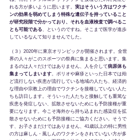
れる方が多いように思います。
実はそういう方はワクチ
ンの効果を弱めてしまう特殊な遺伝子を持っていること
が研究段階で分かっており、それを血液検査で調べるこ
とも可能である
、というのですね。そこまで医学が進歩
しているなんて知りませんでした。
（３）2020年に東京オリンピックが開催されます。全世
界の人々がこのスポーツの祭典に集まると思います。集
まるのは人々だけではありません、人を介して
病原体も
集まってしまいます
。ポリオや麻疹といった日本では殆
ど流行しない疾患が流行している地域の人たち、経済的
な理由や宗教上の理由でワクチンを接種していない人た
ちも訪日します。そういった人たちと接触しても重篤な
疾患を発症しない、拡散させないためにも予防接種が重
要になります。今こそ海外から持ち込まれた感染症を拡
散させないためにも予防接種にご協力ください。そうで
す、お子さまだけではありません、41歳以上の特に男性
の方は麻しん・風しんのワクチンをされていない方が多