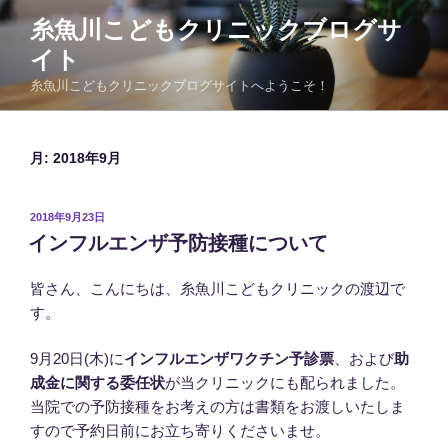
コ
糸魚川こどもクリニックブログサ
ン
イト
テ
ン
糸魚川こどもクリニックブログサイトへようこそ！
ツ
へ
ス
月:
2018年9月
キ
ッ
投
2018年9月23日
プ
稿
インフルエンザ予防接種について
日:
皆さん、こんにちは、糸魚川こどもクリニックの渡辺で
す。
9月20日(木)に
インフルエンザワクチン予診票
、および
助
成金に関する委任状
が当クリニックにも配られました。
当院での予防接種をお考えの方は書類をお渡しいたしま
すので予約日前にお立ち寄りくださいませ。