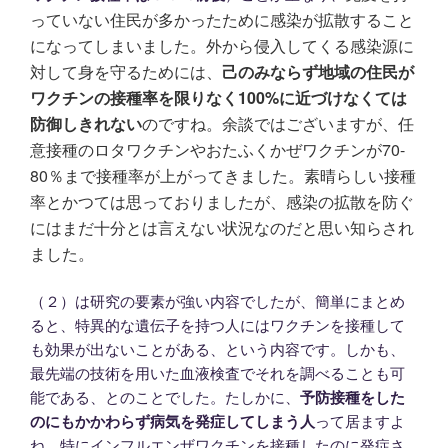
っていない住民が多かったために感染が
拡散すること
になってしまいました。外から侵入してくる感染源に
対して身を守るためには、
己のみならず地域の住民が
ワクチンの接種率を限りなく100%に近づけなくては
防御しきれない
のですね。余談ではございますが、任
意接種のロタワクチンやおたふくかぜワクチンが70-
80％まで接種率が上がってきました。素晴らしい接種
率とかつては思っておりましたが、感染の拡散を防ぐ
にはまだ十分とは言えない状況なのだと思い知らされ
ました。
（２）は研究の要素が強い内容でしたが、簡単にまとめ
ると、特異的な遺伝子を持つ人にはワクチンを接種して
も効果が出ないことがある、という内容です。しかも、
最先端の技術を用いた血液検査でそれを調べることも可
能である、とのことでした。たしかに、
予防接種をした
のにもかかわらず病気を発症してしまう人
って居ますよ
ね、特にインフルエンザワクチンを接種したのに発症さ