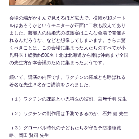
会場の端がかすんで見えるほど広大で、横幅が10メート
ルはあろうかというモニターが正面に二枚も設えてあり
ました。芸能人の結婚式の披露宴はこんな会場で開催さ
れるんだろうな、などと想像してしまいます。さらに驚
くべきことは、この会場に集まった人たちのすべてが小
児科医！総勢約500名！北は北海道から南は沖縄まで全国
の先生方が本会議のために集まったようです。
続いて、講演の内容です。ワクチンの権威とも呼ばれる
著名な先生３名がご講演をされました。
（１）ワクチンの課題と小児科医の役割、宮﨑千明 先生
（２）ワクチンの副作用は予測できるのか、石井 健 先生
（３）グローバル時代の子どもたちを守る予防接種戦
略、岡田 賢司 先生