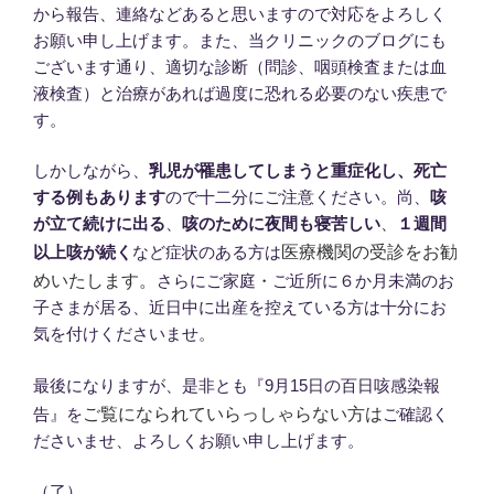
から報告、連絡などあると思いますので対応をよろしく
お願い申し上げます。また、当クリニックのブログにも
ございます通り、適切な診断（問診、咽頭検査または血
液検査）と治療があれば過度に恐れる必要のない疾患で
す。
しかしながら、
乳児が罹患してしまうと重症化し、死亡
する例もあります
ので十二分にご注意ください。尚、
咳
が立て続けに出る
、
咳のために夜間も寝苦しい
、
１週間
医療機関の受診をお勧
以上咳が続く
など症状のある方は
めいたします。
さらにご家庭・ご近所に６か月未満のお
子さまが居る、近日中に出産を控えている方は十分にお
気を付けくださいませ。
最後になりますが、是非とも『9月15日の百日咳感染報
ご覧になられていらっしゃらない方は
告』を
ご確認く
ださいませ、よろしくお願い申し上げます。
（了）