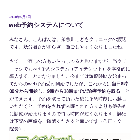
投
2018年9月8日
稿
web予約システムについて
日:
みなさん、こんばんは。糸魚川こどもクリニックの渡辺
です。幾分暑さが和らぎ、過ごしやすくなりましたね。
さて、ご存じの方もいらっしゃると思いますが、当クリ
ニックでもweb予約システム（アイチケット）を本格的に
導入することになりました。今までは診療時間が始まっ
てからのweb予約受付開始でしたが、これからは
当日8時
00分から開始し、9時から18時までの診療予約を取る
こと
ができます。予約を取って頂いた後に予約時刻にお越し
いただくと、予約をされず来院された方々よりも優先的
に診察が始まりますので待ち時間が短くなります。詳細
は下記の画像をご確認くださると幸いです（作画・文
院長）。