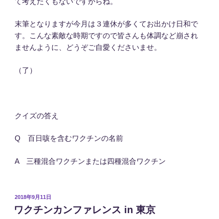
て考えたくもないですからね。
末筆となりますが今月は３連休が多くてお出かけ日和で
す。こんな素敵な時期ですので皆さんも体調など崩され
ませんように、どうぞご自愛くださいませ。
（了）
クイズの答え
Q 百日咳を含むワクチンの名前
A 三種混合ワクチンまたは四種混合ワクチン
投
2018年9月11日
稿
ワクチンカンファレンス in 東京
日: