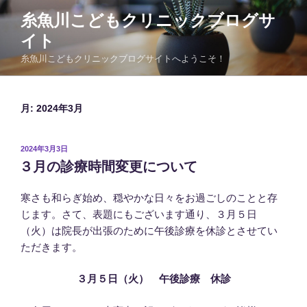
コ
糸魚川こどもクリニックブログサ
ン
イト
テ
ン
糸魚川こどもクリニックブログサイトへようこそ！
ツ
へ
ス
月:
2024年3月
キ
ッ
投
2024年3月3日
プ
稿
３月の診療時間変更について
日:
寒さも和らぎ始め、穏やかな日々をお過ごしのことと存
じます。さて、表題にもございます通り、３月５日
（火）は院長が出張のために午後診療を休診とさせてい
ただきます。
３月５日（火） 午後診療 休診