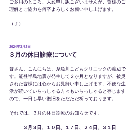
ご多用のところ、大変申し訳ございませんが、皆様のご
理解とご協力を何卒よろしくお願い申し上げます。
（了）
投
2024年3月2日
稿
３月の休日診療について
日:
皆さん、こんにちは、糸魚川こどもクリニックの渡辺で
す。能登半島地震が発生して２か月となりますが、被災
された皆様には心からお見舞い申し上げます。不便な生
活が続いていらっしゃる方々もいらっしゃると存じます
ので、一日も早い復旧をただただ祈っております。
それでは、３月の休日診療のお知らせです。
３月３日、１０日、１７日、２４日、３１日