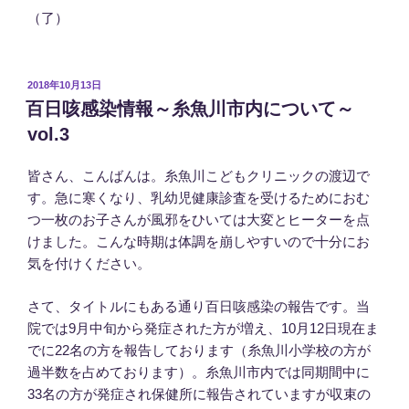
（了）
投
2018年10月13日
稿
百日咳感染情報～糸魚川市内について～
日:
vol.3
皆さん、こんばんは。糸魚川こどもクリニックの渡辺で
す。急に寒くなり、乳幼児健康診査を受けるためにおむ
つ一枚のお子さんが風邪をひいては大変とヒーターを点
けました。こんな時期は体調を崩しやすいので十分にお
気を付けください。
さて、タイトルにもある通り百日咳感染の報告です。当
院では9月中旬から発症された方が増え、10月12日現在ま
でに22名の方を報告しております（糸魚川小学校の方が
過半数を占めております）。糸魚川市内では同期間中に
33名の方が発症され保健所に報告されていますが収束の