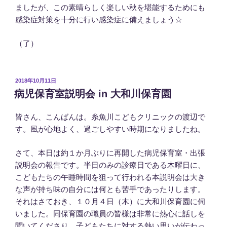
ましたが、この素晴らしく楽しい秋を堪能するためにも
感染症対策を十分に行い感染症に備えましょう☆
（了）
投
2018年10月11日
稿
病児保育室説明会 in 大和川保育園
日:
皆さん、こんばんは。糸魚川こどもクリニックの渡辺で
す。風が心地よく、過ごしやすい時期になりましたね。
さて、本日は約１か月ぶりに再開した病児保育室・出張
説明会の報告です。半日のみの診療日である木曜日に、
こどもたちの午睡時間を狙って行われる本説明会は大き
な声が持ち味の自分には何とも苦手であったりします。
それはさておき、１０月４日（木）に大和川保育園に伺
いました。同保育園の職員の皆様は非常に熱心に話しを
聞いてくださり、子どもたちに対する熱い思いが伝わっ