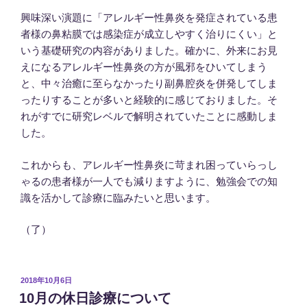
興味深い演題に「アレルギー性鼻炎を発症されている患
者様の鼻粘膜では感染症が成立しやすく治りにくい」と
いう基礎研究の内容がありました。確かに、外来にお見
えになるアレルギー性鼻炎の方が風邪をひいてしまう
と、中々治癒に至らなかったり副鼻腔炎を併発してしま
ったりすることが多いと経験的に感じておりました。そ
れがすでに研究レベルで解明されていたことに感動しま
した。
これからも、アレルギー性鼻炎に苛まれ困っていらっし
ゃるの患者様が一人でも減りますように、勉強会での知
識を活かして診療に臨みたいと思います。
（了）
投
2018年10月6日
稿
10月の休日診療について
日: