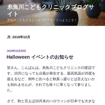
コ
糸魚川こどもクリニックブログサ
ン
イト
テ
ン
糸魚川こどもクリニックブログサイトへようこそ！
ツ
へ
ス
月:
2018年10月
キ
ッ
投
2018年10月29日
プ
稿
Halloween イベントのお知らせ
日:
皆さん、こんばんは。糸魚川こどもクリニックの渡辺で
す。10月になっても台風が発生する、最高気温が25度を
超えるなど、例年と比べると秋真っ盛りとは言えないか
も知れませんが、それでも徐々に寒くなって参りまし
た。
さて、秋と言えば10月末のハロウィンが日本でも大きな