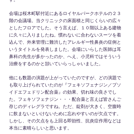
会場は桜木町駅付近にあるロイヤルパークホテルの２３
階の会議場。当クリニックの床面積と同じくらいの広々
としたフロアでした。そう言えば、１０階以上ある建物
に久々に入りましたね。慣れないに合わないスーツを着
込んで、外来管理に難渋したアレルギー性鼻炎の症例と
いうタイトルを発表しました。会場にいらした医師は耳
鼻科の先生が多かったのか、へえ、小児科ではそういう
治療をするのかと頷いていらっしゃいました。
他にも数題の演題が上がっていたのですが、どの演題で
も取り上げられていたのが『フェキソフェナジン／プソ
イドエフェドリン配合薬』の効果、切れ味の良さでし
た。フェキソフェナジン・・・配合薬と言えば皆さんご
存じのディレグラですね。ただ、錠剤が大きく、空腹時
に飲まないといけないために忘れやすいのが欠点です。
しかし、その欠点をも上回る即効性、抗炎症作用などは
本当に素晴らしいと思います。