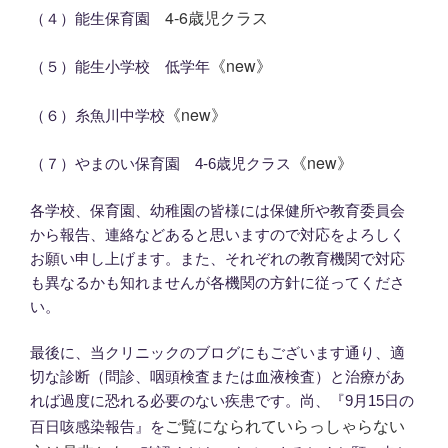
4‐6歳児クラス
（４）能生保育園
《new》
（５）能生小学校 低学年
《new》
（６）糸魚川中学校
《new》
（７）やまのい保育園 4‐6歳児クラス
各学校、保育園、幼稚園の皆様には保健所や教育委員会
から報告、連絡などあると思いますので対応をよろしく
お願い申し上げます。また、それぞれの教育機関で対応
も異なるかも知れませんが各機関の方針に従ってくださ
い。
最後に、当クリニックのブログにもございます通り、適
切な診断（問診、咽頭検査または血液検査）と治療があ
れば過度に恐れる必要のない疾患です。尚、『9月15日の
ご覧になられていらっしゃらない
百日咳感染報告』を