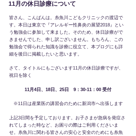
稿
11月の休日診療について
日:
皆さん、こんばんは。糸魚川こどもクリニックの渡辺で
す。本日は東京で『アレルギー性鼻炎の展望2018』とい
う勉強会に参加して来ました。そのため、休日診療がで
きませんでした、申し訳ございません。もちろん、この
勉強会で得られた知識を診療に役立て、本ブログにも詳
細を後日に掲載したいと思います。
さて、タイトルにもございます11月の休日診療ですが、
祝日を除く
11月4日、18日、25日 9：30-11：00 受付
※11日は産業医の講習会のために新潟市へ出張します
上記3日間を予定しております。お子さまが急病を発症さ
れてしまった時など、お困りの際はご利用くださいま
せ。糸魚川に関わる皆さんの安心と安全のためにも糸魚