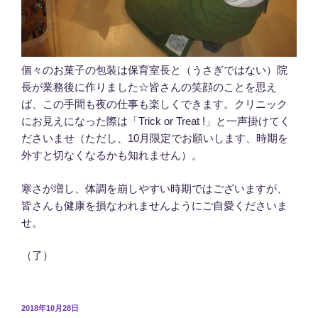
個々のお菓子の包装は保育室長と（うさぎではない）院
長が業務後に作りました☆皆さんの笑顔のことを思え
ば、この手間も夜の仕事も楽しくできます。クリニック
にお見えになった際は「Trick or Treat !」と一声掛けてく
ださいませ（ただし、10月限定でお願いします、時期を
外すと切なくなるかも知れません）。
寒さが増し、体調を崩しやすい時期ではございますが、
皆さんも健康を損なわれませんようにご自愛くださいま
せ。
（了）
投
2018年10月28日