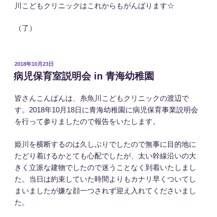
川こどもクリニックはこれからもがんばります☆
（了）
投
2018年10月23日
稿
病児保育室説明会 in 青海幼稚園
日:
皆さんこんばんは、糸魚川こどもクリニックの渡辺で
す。2018年10月18日に青海幼稚園に病児保育事業説明会
を行って参りましたので報告をいたします。
姫川を横断するのは久しぶりでしたので無事に目的地に
たどり着けるかとても心配でしたが、太い幹線沿いの大
きく立派な建物でしたので迷うことなく到着いたしまし
た。当日は約束していた時間よりもカナリ早くついてし
まいましたが嫌な顔一つされず迎え入れてくださいまし
た。