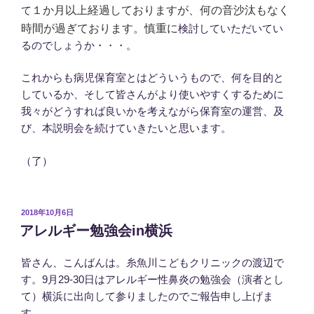
１か月以上経過しておりますが、何の音沙汰もなく
て
時間が過ぎております。慎重に
検討していただいてい
るのでしょうか・・・。
これからも病児保育室とはどういうもので、何を目的と
しているか、そして皆さんがより使いやすくするために
我々がどうすれば良いかを考えながら保育室の運営、及
び、本説明会を続けていきたいと思います。
（了）
投
2018年10月6日
稿
アレルギー勉強会in横浜
日:
皆さん、こんばんは。糸魚川こどもクリニックの渡辺で
す。9月29-30日はアレルギー性鼻炎の勉強会（演者とし
て）横浜に出向して参りましたのでご報告申し上げま
す。