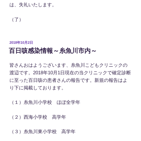
は、失礼いたします。
（了）
投
2018年10月2日
稿
百日咳感染情報～糸魚川市内～
日:
皆さんおはようございます、糸魚川こどもクリニックの
渡辺です。2018年10月1日現在の当クリニックで確定診断
に至った百日咳の患者さんの報告です。新規の報告はよ
り下に掲載しております。
（１）糸魚川小学校 ほぼ全学年
（２）西海小学校 高学年
（３）糸魚川東小学校 高学年