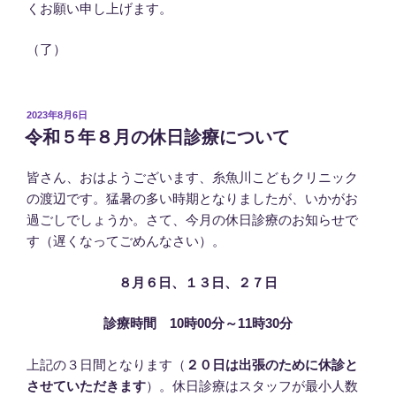
くお願い申し上げます。
（了）
投
2023年8月6日
稿
令和５年８月の休日診療について
日:
皆さん、おはようございます、糸魚川こどもクリニック
の渡辺です。猛暑の多い時期となりましたが、いかがお
過ごしでしょうか。さて、今月の休日診療のお知らせで
す（遅くなってごめんなさい）。
８月６日、１３日、２７日
診療時間 10時00分～11時30分
上記の３日間となります（
２０日は出張のために休診と
させていただきます
）。休日診療はスタッフが最小人数