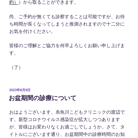
約）
）から取ることができます。
尚、ご予約が無くても診察することは可能ですが、お待
ち時間が長くなってしまうと推測されますので十二分に
お気を付けください。
皆様のご理解とご協力を何卒よろしくお願い申し上げま
す。
（了）
投
2023年8月9日
稿
お盆期間の診療について
日:
おはようございます、糸魚川こどもクリニックの渡辺で
す。新型コロナウイルス感染症が拡大しつつあります
が、皆様はお変わりなくお過ごしでしょうか。さて、タ
イトルにございます通り、お盆期間中の診療時間のお知