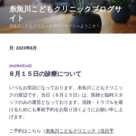
コ
糸魚川こどもクリニックブログサ
ン
イト
テ
ン
糸魚川こどもクリニックブログサイトへようこそ！
ツ
へ
ス
月:
2023年8月
キ
ッ
投
2023年8月14日
プ
稿
８月１５日の診療について
日:
いつもお世話になっております、糸魚川こどもクリニッ
クの渡辺です。当日（８月１５日）は、医師と臨時スタ
ッフのみの運営となっております。混雑・トラブルを避
けるためにも事前予約をお取り頂くようにお願い申し上
げます。
ご予約はこちら（
糸魚川こどもクリニック（当日予