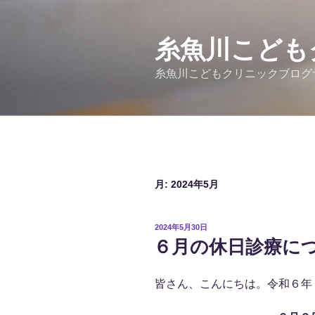
コ
ン
テ
糸魚川こども
ン
糸魚川こどもクリニックブログ
ツ
へ
ス
キ
ッ
プ
月:
2024年5月
投
2024年5月30日
稿
６月の休日診療に
日:
皆さん、こんにちは。令和６年