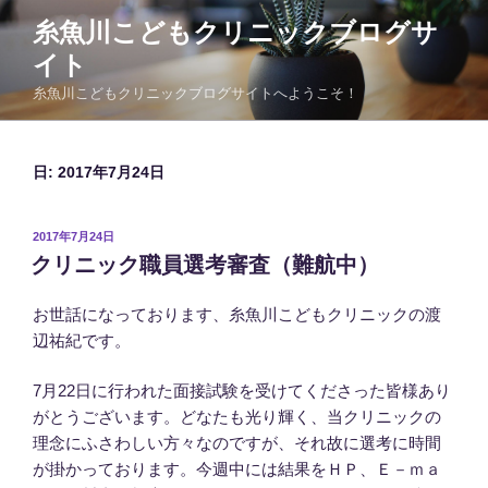
コ
糸魚川こどもクリニックブログサ
ン
イト
テ
ン
糸魚川こどもクリニックブログサイトへようこそ！
ツ
へ
ス
日:
2017年7月24日
キ
ッ
投
2017年7月24日
プ
稿
クリニック職員選考審査（難航中）
日:
お世話になっております、糸魚川こどもクリニックの渡
辺祐紀です。
7月22日に行われた面接試験を受けてくださった皆様あり
がとうございます。どなたも光り輝く、当クリニックの
理念にふさわしい方々なのですが、それ故に選考に時間
が掛かっております。今週中には結果をＨＰ、Ｅ－ｍａ