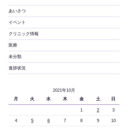
あいさつ
イベント
クリニック情報
医療
未分類
進捗状況
2021年10月
月
火
水
木
金
土
日
1
2
3
4
5
6
7
8
9
10