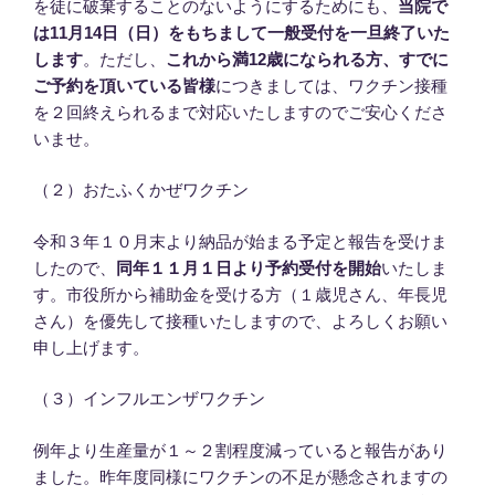
を徒に破棄することのないようにするためにも、
当院で
は11月14日（日）をもちまして一般受付を一旦終了いた
します
。ただし、
これから満12歳になられる方、すでに
ご予約を頂いている皆様
につきましては、ワクチン接種
を２回終えられるまで対応いたしますのでご安心くださ
いませ。
（２）おたふくかぜワクチン
令和３年１０月末より納品が始まる予定と報告を受けま
したので、
同年１１月１日より予約受付を開始
いたしま
す。市役所から補助金を受ける方（１歳児さん、年長児
さん）を優先して接種いたしますので、よろしくお願い
申し上げます。
（３）インフルエンザワクチン
例年より生産量が１～２割程度減っていると報告があり
ました。昨年度同様にワクチンの不足が懸念されますの