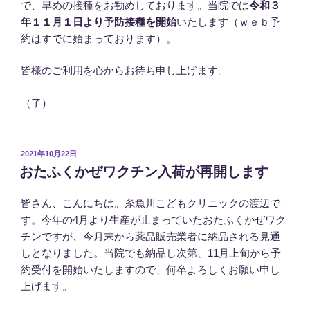
で、早めの接種をお勧めしております。当院では
令和３
年１１月１日より予防接種を開始
いたします（ｗｅｂ予
約はすでに始まっております）。
皆様のご利用を心からお待ち申し上げます。
（了）
投
2021年10月22日
稿
おたふくかぜワクチン入荷が再開します
日:
皆さん、こんにちは。糸魚川こどもクリニックの渡辺で
す。今年の4月より生産が止まっていたおたふくかぜワク
チンですが、今月末から薬品販売業者に納品される見通
しとなりました。当院でも納品し次第、11月上旬から予
約受付を開始いたしますので、何卒よろしくお願い申し
上げます。