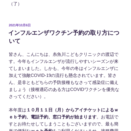
（了）
投
2021年10月6日
稿
インフルエンザワクチン予約の取り方につ
日:
いて
皆さん、こんにちは、糸魚川こどもクリニックの渡辺で
す。今年もインフルエンザが流行しやすいシーズンが来
てしまいました。しかも、今年の冬はインフルエンザに
加えて強敵COVID-19の流行も懸念されています。皆さ
ん、是非ともどちらの予防接種もなさって感染症に備え
ましょう（接種適応のある方はCOVIDワクチンを優先な
さってください）。
本年度は
１０月１１日（月）からアイチケットによるｗ
ｅｂ予約、電話予約、窓口予約が始まります
。お電話で
すとお待たせしてしまうこともございますので、最も簡
単で便利な
ｗｅｂ予約
をご利用くださいませ。接種費用