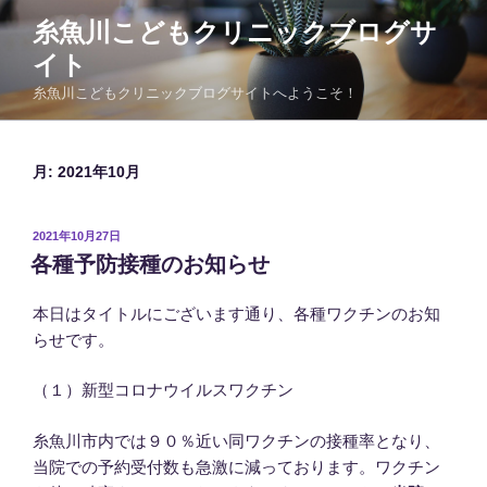
コ
糸魚川こどもクリニックブログサ
ン
イト
テ
ン
糸魚川こどもクリニックブログサイトへようこそ！
ツ
へ
ス
月:
2021年10月
キ
ッ
投
2021年10月27日
プ
稿
各種予防接種のお知らせ
日:
本日はタイトルにございます通り、各種ワクチンのお知
らせです。
（１）新型コロナウイルスワクチン
糸魚川市内では９０％近い同ワクチンの接種率となり、
当院での予約受付数も急激に減っております。ワクチン