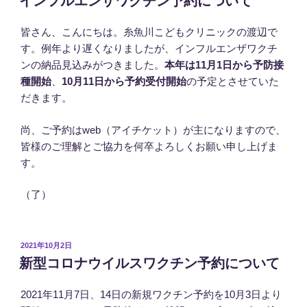
インフルエンザワクチン予約について
日:
皆さん、こんにちは。糸魚川こどもクリニックの渡辺で
す。例年より遅くなりましたが、インフルエンザワクチ
ンの納品見込みがつきました。
本年は11月1日から予防接
種開始
、
10月11日から予約受付開始
の予定とさせていた
だきます。
尚、ご予約はweb（アイチケット）が主になりますので、
皆様のご理解とご協力を何卒よろしくお願い申し上げま
す。
（了）
投
2021年10月2日
稿
新型コロナウイルスワクチン予約について
日:
2021年11月7日、14日の新規ワクチン予約を10月3日より