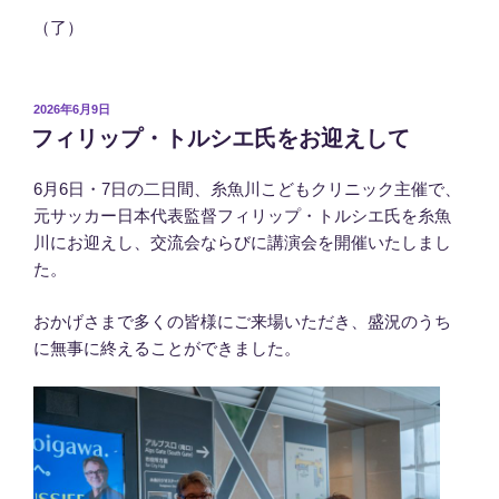
（了）
投
2026年6月9日
稿
フィリップ・トルシエ氏をお迎えして
日:
6月6日・7日の二日間、糸魚川こどもクリニック主催で、
元サッカー日本代表監督フィリップ・トルシエ氏を糸魚
川にお迎えし、交流会ならびに講演会を開催いたしまし
た。
おかげさまで多くの皆様にご来場いただき、盛況のうち
に無事に終えることができました。