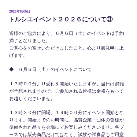
投
2026年6月5日
稿
トルシエイベント２０２６について③
日:
皆様のご協力により、６月６日（土）のイベントは予約
満了となりました。
ご関心をお寄せいただきましたこと、心より御礼申し上
げます。
◆ ６月６日（土）のイベントについて
１３時００分より受付を開始いたしますが、当日は混雑
が予想されますので、ご参加される皆様は余裕をもって
お越しくださいませ。
１３時３０分に開場、１４時００分にイベント開始とな
ります。開始までのお時間に、協賛企業・団体の皆様が
準備された品々を会場にてお楽しみくださいませ。各ブ
ースでは販売商品だけではなく、試飲や試食品もご用意