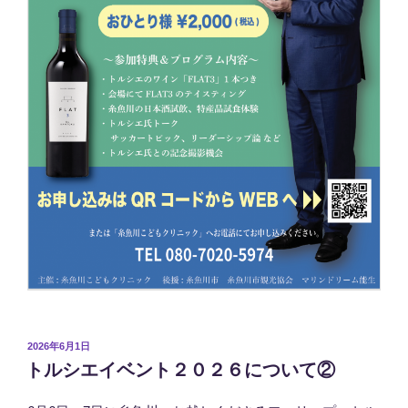
投
2026年6月1日
稿
トルシエイベント２０２６について②
日: