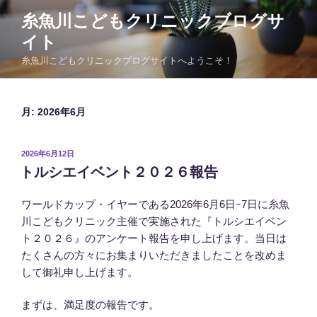
コ
糸魚川こどもクリニックブログサ
ン
イト
テ
ン
糸魚川こどもクリニックブログサイトへようこそ！
ツ
へ
ス
月:
2026年6月
キ
ッ
投
2026年6月12日
プ
稿
トルシエイベント２０２６報告
日:
ワールドカップ・イヤーである2026年6月6日ｰ7日に糸魚
川こどもクリニック主催で実施された『トルシエイベン
ト２０２６』のアンケート報告を申し上げます。当日は
たくさんの方々にお集まりいただきましたことを改めま
して御礼申し上げます。
まずは、満足度の報告です。