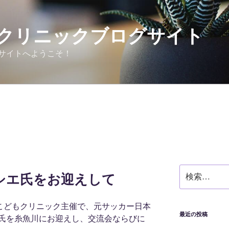
クリニックブログサイト
サイトへようこそ！
検
シエ氏をお迎えして
索:
川こどもクリニック主催で、元サッカー日本
最近の投稿
氏を糸魚川にお迎えし、交流会ならびに