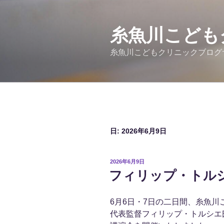
コ
ン
テ
糸魚川こども
ン
糸魚川こどもクリニックブログ
ツ
へ
ス
キ
ッ
プ
日:
2026年6月9日
投
2026年6月9日
稿
フィリップ・トル
日:
6月6日・7日の二日間、糸魚
代表監督フィリップ・トルシエ