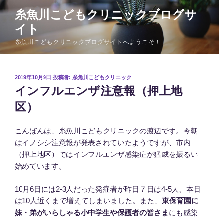
コ
糸魚川こどもクリニックブログサ
ン
イト
テ
ン
糸魚川こどもクリニックブログサイトへようこそ！
ツ
へ
ス
投
2019年10月9日
投稿者:
糸魚川こどもクリニック
稿
キ
インフルエンザ注意報（押上地
日:
ッ
区）
プ
こんばんは、糸魚川こどもクリニックの渡辺です。今朝
はイノシシ注意報が発表されていたようですが、市内
（押上地区）ではインフルエンザ感染症が猛威を振るい
始めています。
10月6日には2-3人だった発症者が昨日７日は4-5人、本日
は10人近くまで増えてしまいました。また、
東保育園に
妹・弟がいらしゃる小中学生や保護者の皆さま
にも感染