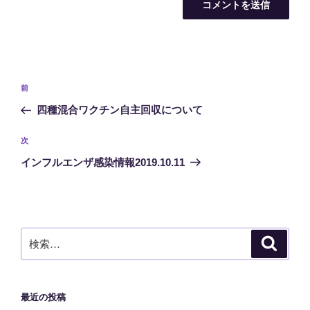
投
前
前
稿
の
四種混合ワクチン自主回収について
ナ
投
ビ
稿
次
次
ゲ
の
インフルエンザ感染情報2019.10.11
投
ー
稿
シ
ョ
ン
検
検
索
索:
最近の投稿