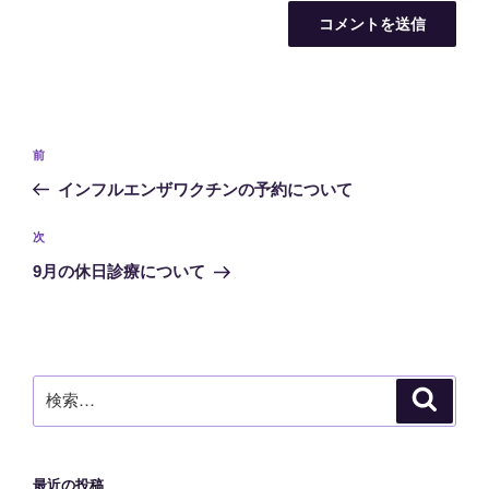
投
前
前
稿
の
インフルエンザワクチンの予約について
ナ
投
ビ
稿
次
次
ゲ
の
9月の休日診療について
投
ー
稿
シ
ョ
ン
検
検
索
索:
最近の投稿