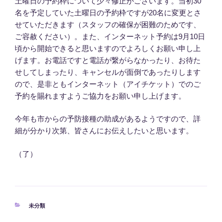
土曜日の予約枠について少々修正がございます。当初30
名を予定していた土曜日の予約枠ですが20名に変更とさ
せていただきます（スタッフの確保が困難のためです、
ご容赦ください）。また、インターネット予約は9月10日
頃から開始できると思いますのでよろしくお願い申し上
げます。お電話ですと電話が繋がらなかったり、お待た
せしてしまったり、キャンセルが面倒であったりします
ので、是非ともインターネット（アイチケット）でのご
予約を賜れますようご協力をお願い申し上げます。
今年も市からの予防接種の助成があるようですので、詳
細が分かり次第、皆さんにお伝えしたいと思います。
（了）
カ
未分類
テ