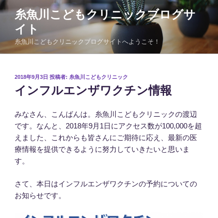
コ
糸魚川こどもクリニックブログサ
ン
イト
テ
ン
糸魚川こどもクリニックブログサイトへようこそ！
ツ
へ
ス
投
2018年9月3日
投稿者:
糸魚川こどもクリニック
稿
キ
インフルエンザワクチン情報
日:
ッ
プ
みなさん、こんばんは。糸魚川こどもクリニックの渡辺
です。なんと、2018年9月1日にアクセス数が100,000を超
えました、これからも皆さんにご期待に応え、最新の医
療情報を提供できるように努力していきたいと思いま
す。
さて、本日はインフルエンザワクチンの予約についての
お知らせです。