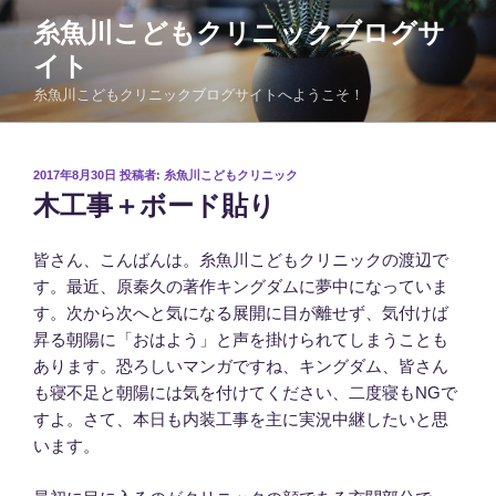
コ
糸魚川こどもクリニックブログサ
ン
イト
テ
ン
糸魚川こどもクリニックブログサイトへようこそ！
ツ
へ
ス
投
2017年8月30日
投稿者:
糸魚川こどもクリニック
稿
キ
木工事＋ボード貼り
日:
ッ
プ
皆さん、こんばんは。糸魚川こどもクリニックの渡辺で
す。最近、原秦久の著作キングダムに夢中になっていま
す。次から次へと気になる展開に目が離せず、気付けば
昇る朝陽に「おはよう」と声を掛けられてしまうことも
あります。恐ろしいマンガですね、キングダム、皆さん
も寝不足と朝陽には気を付けてください、二度寝もNGで
すよ。さて、本日も内装工事を主に実況中継したいと思
います。