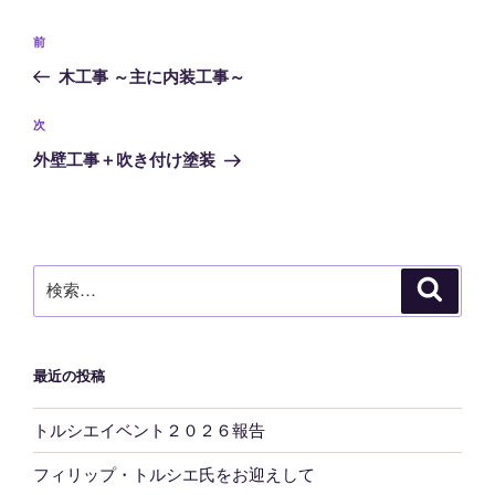
投
前
前
稿
の
木工事 ～主に内装工事～
ナ
投
ビ
稿
次
次
ゲ
の
外壁工事＋吹き付け塗装
投
ー
稿
シ
ョ
ン
検
検
索
索:
最近の投稿
トルシエイベント２０２６報告
フィリップ・トルシエ氏をお迎えして