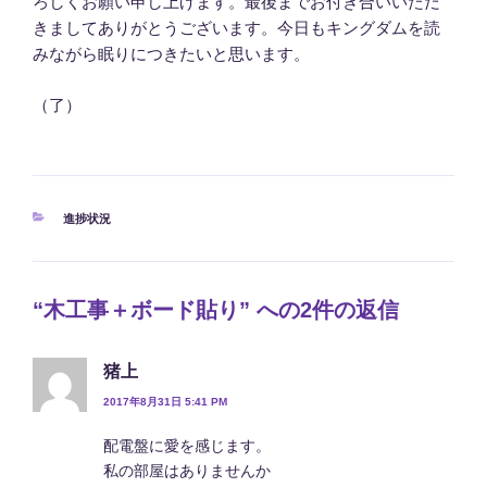
ろしくお願い申し上げます。最後までお付き合いいただ
きましてありがとうございます。今日もキングダムを読
みながら眠りにつきたいと思います。
（了）
カ
進捗状況
テ
ゴ
リ
ー
“木工事＋ボード貼り” への2件の返信
猪上
2017年8月31日 5:41 PM
配電盤に愛を感じます。
私の部屋はありませんか