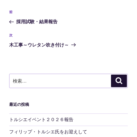
投
前
前
稿
の
採用試験・結果報告
ナ
投
ビ
稿
次
次
ゲ
の
木工事～ウレタン吹き付け～
投
ー
稿
シ
ョ
ン
検
検
索
索:
最近の投稿
トルシエイベント２０２６報告
フィリップ・トルシエ氏をお迎えして