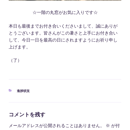
☆一階の丸窓がお気に入りです☆
本日も最後までお付き合いくださいまして、誠にありが
とうございます。皆さんがこの暑さと上手にお付き合い
して、今日一日を最高の日にされますようにお祈り申し
上げます。
（了）
カ
進捗状況
テ
ゴ
リ
ー
コメントを残す
メールアドレスが公開されることはありません。
※
が付