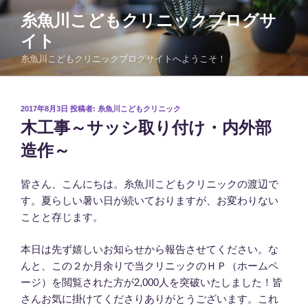
コ
糸魚川こどもクリニックブログサ
ン
イト
テ
ン
糸魚川こどもクリニックブログサイトへようこそ！
ツ
へ
ス
投
2017年8月3日
投稿者:
糸魚川こどもクリニック
稿
キ
木工事～サッシ取り付け・内外部
日:
ッ
造作～
プ
皆さん、こんにちは。糸魚川こどもクリニックの渡辺で
す。夏らしい暑い日が続いておりますが、お変わりない
ことと存じます。
本日は先ず嬉しいお知らせから報告させてください。な
んと、この２か月余りで当クリニックのＨＰ（ホームペ
ージ）を閲覧された方が2,000人を突破いたしました！皆
さんお気に掛けてくださりありがとうございます。これ