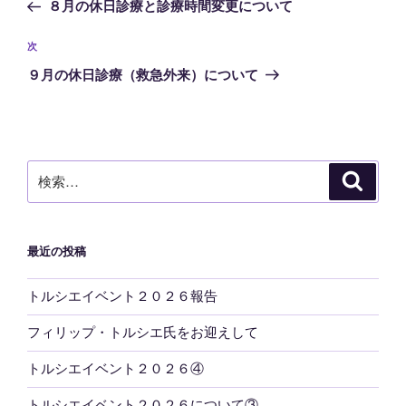
の
８月の休日診療と診療時間変更について
ナ
投
ビ
稿
次
次
ゲ
の
９月の休日診療（救急外来）について
投
ー
稿
シ
ョ
ン
検
検
索
索:
最近の投稿
トルシエイベント２０２６報告
フィリップ・トルシエ氏をお迎えして
トルシエイベント２０２６④
トルシエイベント２０２６について③