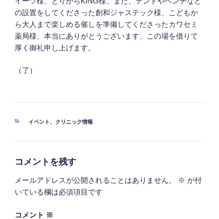
イーツ様、とりからKING様、また、テントやベンチなど
の設置をしてくださった創和ジャステック様、こどもか
ら大人まで楽しめる催しを準備してくださったカワセミ
薬局様、本当にありがとうございます、この場を借りて
厚く御礼申し上げます。
（了）
カ
イベント
、
クリニック情報
テ
ゴ
リ
ー
コメントを残す
メールアドレスが公開されることはありません。
※
が付
いている欄は必須項目です
コメント
※