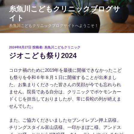
コ
糸魚川こどもクリニックブログサ
ン
イト
テ
ン
糸魚川こどもクリニックブログサイトへようこそ！
ツ
へ
ス
投
2024年8月27日
投稿者:
糸魚川こどもクリニック
稿
キ
ジオこども祭り2024
日:
ッ
プ
コロナ禍のために2019年を最後に開催できなかったこど
も祭りを令和６年８月１日に開催することが出来まし
た。お集まりくださった皆さんの笑顔が今でも忘れられ
ません。院長である自分は、クリニックでポケモンカー
ドくじを担当しておりましたが、常に長蛇の列が絶えま
せんでした。
また、ご協力くださいましたセブンイレブン押上店様、
チリングスタイル富山店様、一印かまぼこ様、アンドス