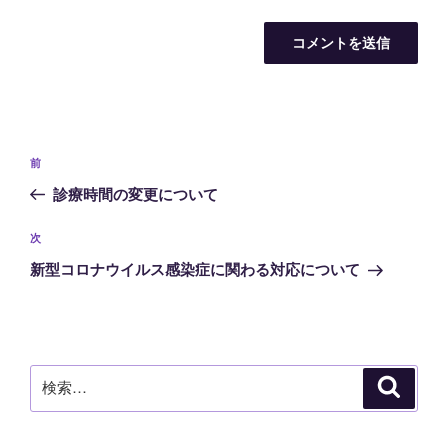
投
前
前
稿
の
診療時間の変更について
ナ
投
ビ
稿
次
次
ゲ
の
新型コロナウイルス感染症に関わる対応について
投
ー
稿
シ
ョ
ン
検
検
索
索: