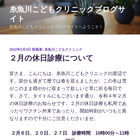
コ
糸魚川こどもクリニックブログサ
ン
イト
テ
ン
糸魚川こどもクリニックブログサイトへようこそ！
ツ
へ
ス
投
2022年2月4日
投稿者:
糸魚川こどもクリニック
稿
キ
２月の休日診療について
日:
ッ
プ
皆さま、こんにちは、糸魚川こどもクリニックの渡辺で
す。節分も過ぎて暦では春を迎えましたが、この冬は雪
がこのまま穏やかに収まって欲しいと常に祈る毎日で
す。さて、タイトルにもございます通り、令和４年２月
の休日診療のお知らせです。２月の休日診療も私用であ
ったりワクチン外来であったり、開始時刻がいつもと異
なりますので十分にご注意くださいませ。
２月６日、２０日、２７日
診療時間 10時00分～11時