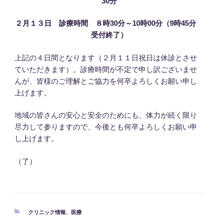
30分
２月１３日
診療時間 ８時30分～10時00分（9時45分
受付終了）
上記の４日間となります（２月１１日祝日は休診とさせ
ていただきます）。診療時間が不定で申し訳ございませ
んが、皆様のご理解とご協力を何卒よろしくお願い申し
上げます。
地域の皆さんの安心と安全のためにも、体力が続く限り
尽力して参りますので、今後とも何卒よろしくお願い申
し上げます。
（了）
カ
クリニック情報
、
医療