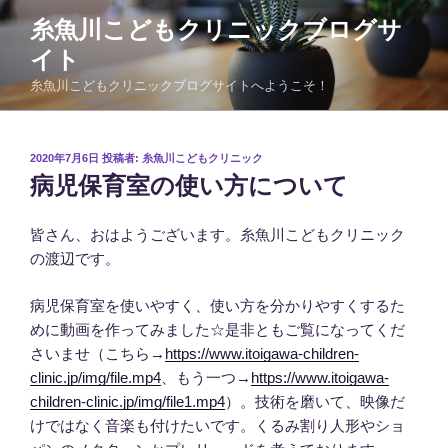
コ
糸魚川こどもクリニックブログサ
ン
イト
テ
ン
糸魚川こどもクリニックブログサイトへようこそ！
ツ
へ
ス
投
2020年7月6日
投稿者:
糸魚川こどもクリニック
稿
キ
病児保育室の使い方について
日:
ッ
プ
皆さん、おはようございます。糸魚川こどもクリニック
の渡辺です。
病児保育室を使いやすく、使い方を分かりやすくするた
めに動画を作ってみました☆是非ともご覧になってくだ
さいませ（こちら→
https://www.itoigawa-children-
clinic.jp/img/file.mp4
、もう一つ→
https://www.itoigawa-
children-clinic.jp/img/file1.mp4
）。技術を磨いて、映像だ
けではなく音楽も付けたいです。くるみ割り人形やショ