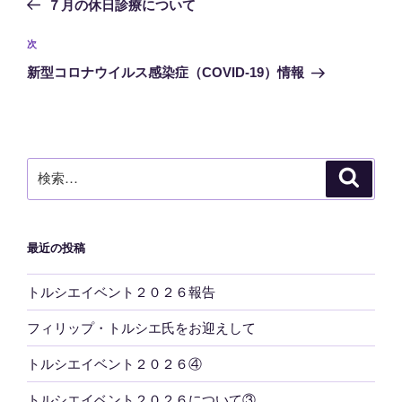
７月の休日診療について
ナ
投
ビ
稿
次
次
ゲ
の
新型コロナウイルス感染症（COVID-19）情報
投
ー
稿
シ
ョ
ン
検
検
索
索:
最近の投稿
トルシエイベント２０２６報告
フィリップ・トルシエ氏をお迎えして
トルシエイベント２０２６④
トルシエイベント２０２６について③