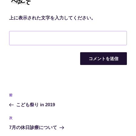
上に表示された文字を入力してください。
投
前
前
稿
の
こども祭り in 2019
ナ
投
ビ
稿
次
次
ゲ
の
7月の休日診療について
投
ー