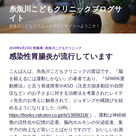
コ
糸魚川こどもクリニックブログサ
ン
イト
テ
ン
糸魚川こどもクリニックブログサイトへようこそ！
ツ
へ
ス
投
2019年6月23日
投稿者:
糸魚川こどもクリニック
稿
キ
感染性胃腸炎が流行しています
日:
ッ
プ
こんばんは、糸魚川こどもクリニックの渡辺です。『脳
を鍛えるには運動しかない』の著者であり、『SPARK運
動療法』と言う発達障害やASD（注意欠損多動症や自閉
症など）のお子さまに対する治療法を考案されたレイテ
ィ先生のお考えに触発されて、ジョギングや縄跳びを始
めるようになりました（URL：
https://books.rakuten.co.jp/rb/13858318/
）。運動は神経細
胞の活性化や記憶の定着、脳内ホルモンの分泌促進、集
中力の向上など良いことばかりですので、おいしいお酒