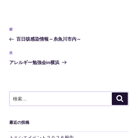
投
前
前
稿
の
百日咳感染情報～糸魚川市内～
ナ
投
ビ
稿
次
次
ゲ
の
アレルギー勉強会in横浜
投
ー
稿
シ
ョ
ン
検
検
索
索:
最近の投稿
トルシエイベント２０２６報告