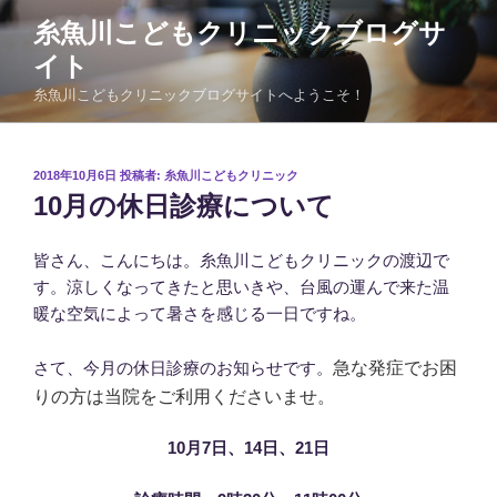
コ
糸魚川こどもクリニックブログサ
ン
イト
テ
ン
糸魚川こどもクリニックブログサイトへようこそ！
ツ
へ
ス
投
2018年10月6日
投稿者:
糸魚川こどもクリニック
稿
キ
10月の休日診療について
日:
ッ
プ
皆さん、こんにちは。糸魚川こどもクリニックの渡辺で
す。涼しくなってきたと思いきや、台風の運んで来た温
暖な空気によって暑さを感じる一日ですね。
急な発症でお困
さて、今月の休日診療のお知らせです。
りの方は当院をご利用くださいませ。
10月7日、14日、21日