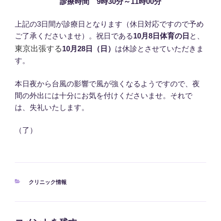
診療時間 9時30分～11時00分
上記の3日間が診療日となります（休日対応ですので予め
ご了承くださいませ）。祝日である
10月8日体育の日
と、
東京出張する
10月28日（日）
は休診とさせていただきま
す。
本日夜から台風の影響で風が強くなるようですので、夜
間の外出には十分にお気を付けくださいませ。それで
は、失礼いたします。
（了）
カ
クリニック情報
テ
ゴ
リ
ー