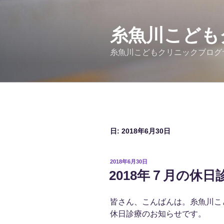
コ
ン
テ
糸魚川こども
ン
糸魚川こどもクリニックブログ
ツ
へ
ス
キ
ッ
プ
日:
2018年6月30日
投
2018年6月30日
稿
2018年７月の休
日:
皆さん、こんばんは。糸魚川こ
休日診療のお知らせです。