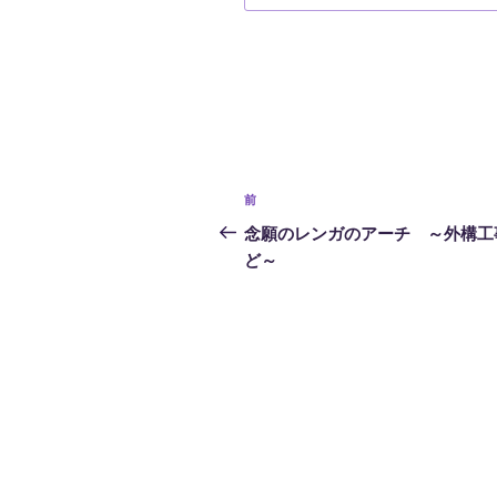
投
前
前
稿
の
念願のレンガのアーチ ～外構工
投
ど～
ナ
稿
ビ
ゲ
ー
シ
ョ