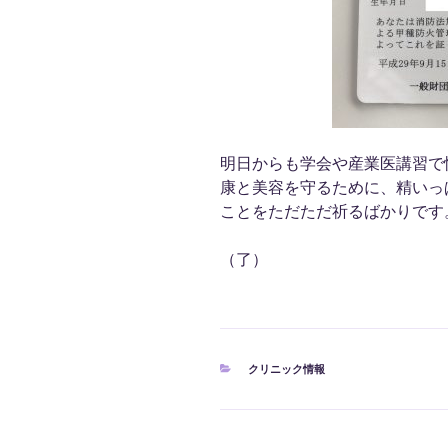
明日からも学会や産業医講習で
康と美容を守るために、精いっ
ことをただただ祈るばかりです
（了）
カ
クリニック情報
テ
ゴ
リ
ー