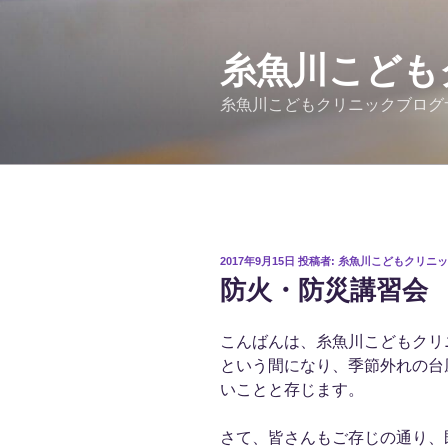
コ
ン
テ
糸魚川こども
ン
糸魚川こどもクリニックブログ
ツ
へ
ス
キ
ッ
プ
投
2017年9月15日
投稿者:
糸魚川こどもクリニッ
稿
防火・防災講習会
日:
こんばんは、糸魚川こどもクリ
という間になり、季節外れの台
いことと存じます。
さて、皆さんもご存じの通り、