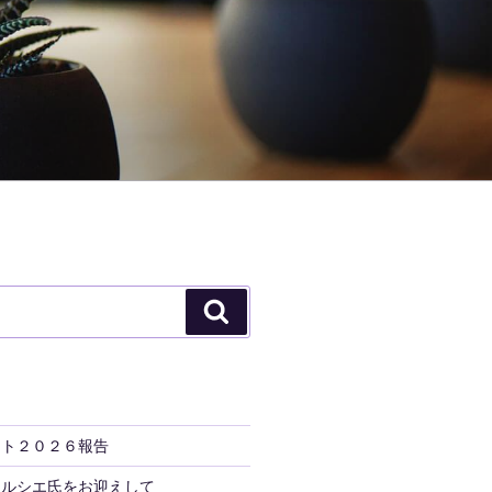
検
索
ント２０２６報告
トルシエ氏をお迎えして