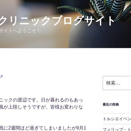
クリニックブログサイト
サイトへようこそ！
ク
検
索:
ニックの渡辺です。日が暮れるのもあっ
最近の投稿
風が上陸しそうですが、皆様お変わりな
トルシエイベ
既に2週間ほど過ぎてしまいましたが9月1
フィリップ・