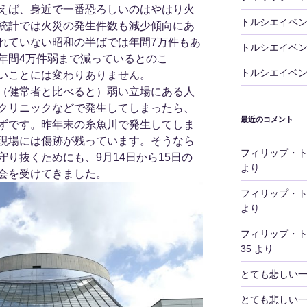
えば、身近で一番恐ろしいのはやはり火
トルシエイベ
統計では火災の発生件数も減少傾向にあ
れていない昭和の半ばでは年間7万件もあ
トルシエイベ
年間4万件弱まで減っているとのこ
トルシエイベ
いことには変わりありません。
（健常者と比べると）弱い立場にある人
クリニックなどで発生してしまったら、
最近のコメント
ずです。昨年末の糸魚川で発生してしま
現場には傷跡が残っています。そうなら
フィリップ・
り抜くためにも、9月14日から15日の
より
会を受けてきました。
フィリップ・
より
フィリップ・
35
より
とても悲しい
とても悲しい