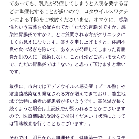
であっても、乳児が発症してしまうと入院を要するほ
どに重症化することが多いので、ロタウイルスワクチ
ンによる予防をご検討くださいませ。オマケに、
感染
性という言葉を心配されてか「ただの胃腸炎ですか、感
染性胃腸炎ですか？」とご質問される方がクリニックに
よくお見えになります。答えを申し上げますと、体調不
良や食べ過ぎを除いて、ある人が発症してしまった胃腸
炎が別の人に「感染しない」ことは殆どございませんの
で、ただの胃腸炎では「ない」と思って頂けますと幸い
です。
最後に、市内ではアデノウイルス感染症（プール熱）や
溶連菌感染症を発症される方が増えてきており、能生地
域では特に前者の罹患者が多いようです。高体温が長く
続くような場合は上記疾患が疑われることがございます
ので、医療機関の受診をご検討ください（状態によって
は迅速検査を行うこともございます）。
それでは、明日からも無理せず、健康第一で、よりステ