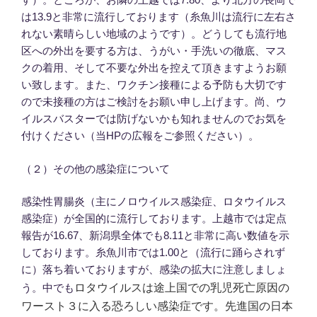
は13.9と非常に流行しております（糸魚川は流行に左右さ
れない素晴らしい地域のようです）。どうしても流行地
区への外出を要する方は、うがい・手洗いの徹底、マス
クの着用、そして不要な外出を控えて頂きますようお願
い致します。また、ワクチン接種による予防も大切です
ので未接種の方はご検討をお願い申し上げます。尚、ウ
イルスバスターでは防げないかも知れませんのでお気を
付けください（当HPの広報をご参照ください）。
（２）その他の感染症について
感染性胃腸炎（主にノロウイルス感染症、ロタウイルス
感染症）が全国的に流行しております。上越市では定点
報告が16.67、新潟県全体でも8.11と非常に高い数値を示
しております。糸魚川市では1.00と（流行に踊らされず
に）落ち着いておりますが、感染の拡大に注意しましょ
ロタウイルスは途上国での乳児死亡原因の
う。中でも
ワースト３に入る恐ろしい感染症です。先進国の日本