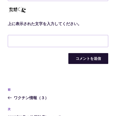
上に表示された文字を入力してください。
投
前
前
稿
の
ワクチン情報（３）
ナ
投
ビ
稿
次
次
ゲ
の