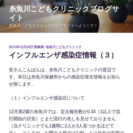
コ
糸魚川こどもクリニックブログサ
ン
イト
テ
ン
糸魚川こどもクリニックブログサイトへようこそ！
ツ
へ
ス
投
2017年12月18日
投稿者:
糸魚川こどもクリニック
稿
キ
インフルエンザ感染症情報（３）
日:
ッ
プ
皆さんこんばんは、糸魚川こどもクリニックの渡辺で
す。本日は糸魚川保健所からの感染症発生情報をお知ら
せ致します。
（１）インフルエンザ感染症について
12月第2週の糸魚川では、定点報告数が0.33（1以上で流
行開始の目安）とまだ流行の兆しを見せておりません
（当クリニックでも1週間に2人か3人見つかるほどで
す）。ところが、お隣の上越では7.80、より北方の長岡で