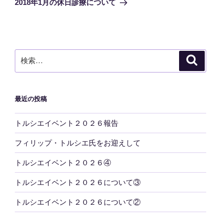
2018年1月の休日診療について
投
ー
稿
シ
ョ
ン
検
検
索
索:
最近の投稿
トルシエイベント２０２６報告
フィリップ・トルシエ氏をお迎えして
トルシエイベント２０２６④
トルシエイベント２０２６について③
トルシエイベント２０２６について②