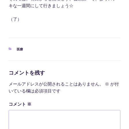
キな一週間にして行きましょう☆
（了）
カ
医療
テ
ゴ
リ
ー
コメントを残す
メールアドレスが公開されることはありません。
※
が付
いている欄は必須項目です
コメント
※