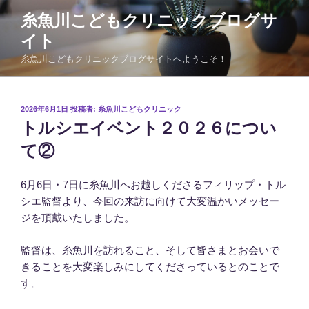
コ
糸魚川こどもクリニックブログサ
ン
イト
テ
ン
糸魚川こどもクリニックブログサイトへようこそ！
ツ
へ
ス
投
2026年6月1日
投稿者:
糸魚川こどもクリニック
稿
キ
トルシエイベント２０２６につい
日:
ッ
て②
プ
6月6日・7日に糸魚川へお越しくださるフィリップ・トル
シエ監督より、今回の来訪に向けて大変温かいメッセー
ジを頂戴いたしました。
監督は、糸魚川を訪れること、そして皆さまとお会いで
きることを大変楽しみにしてくださっているとのことで
す。