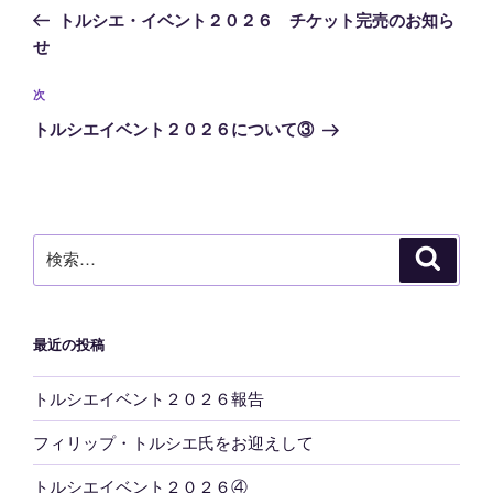
稿
の
トルシエ・イベント２０２６ チケット完売のお知ら
ナ
投
せ
ビ
稿
ゲ
次
次
の
ー
トルシエイベント２０２６について③
投
シ
稿
ョ
ン
検
検
索
索:
最近の投稿
トルシエイベント２０２６報告
フィリップ・トルシエ氏をお迎えして
トルシエイベント２０２６④