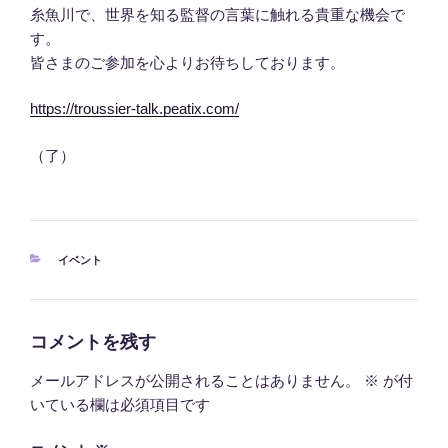
糸魚川で、世界を知る監督の言葉に触れる貴重な機会で
す。
皆さまのご参加を心よりお待ちしております。
https://troussier-talk.peatix.com/
（了）
カ
イベント
テ
ゴ
リ
ー
コメントを残す
メールアドレスが公開されることはありません。
※
が付
いている欄は必須項目です