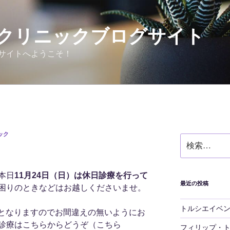
クリニックブログサイト
サイトへようこそ！
ック
検
索:
本日
11月24日（日）は休日診療を行って
最近の投稿
困りのときなどはお越しくださいませ。
トルシエイベ
となりますのでお間違えの無いようにお
診療はこちらからどうぞ（こちら
フィリップ・