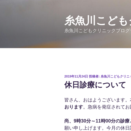
コ
ン
テ
糸魚川こども
ン
糸魚川こどもクリニックブログ
ツ
へ
ス
キ
ッ
プ
投
2019年11月24日
投稿者:
糸魚川こどもクリニ
稿
休日診療について
日:
皆さん、おはようございます。
おります
。急病を発症されてお
尚、9時30分～11時00分の診療
願い申し上げます。今月の休日