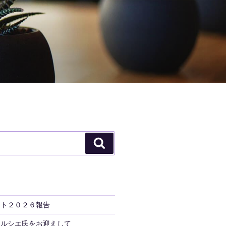
検
索
ント２０２６報告
トルシエ氏をお迎えして