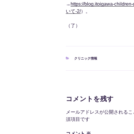
→
https://blog.itoigawa-chil
いて-2/
）。
（了）
カ
クリニック情報
テ
ゴ
リ
ー
コメントを残す
メールアドレスが公開されるこ
須項目です
コメント
※