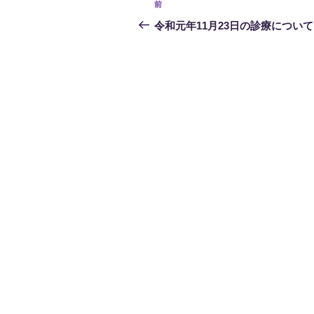
前
前
稿
の
令和元年11月23日の診療について
投
ナ
稿
ビ
ゲ
ー
シ
ョ
ン