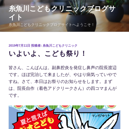
コ
糸魚川こどもクリニックブログサ
ン
イト
テ
ン
糸魚川こどもクリニックブログサイトへようこそ！
ツ
へ
ス
投
2019年7月11日
投稿者:
糸魚川こどもクリニック
稿
キ
いよいよ、こども祭り！
日:
ッ
プ
皆さん、こんばんは。副鼻腔炎を発症し鼻声の院長渡辺
です。ほぼ完治して来ましたが、やはり病気っていやで
すね。さて、本日はお祭りのお知らせをします。まず
は、院長自作（着色アドクリークさん）の四コマまんが
です。