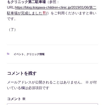
もクリニック第二駐車場
（参照：
URL:
https://blog.itoigawa-children-clinic.jp/2019/01/06/第二
駐車場が完成しました
/
）をご利用くださいますと幸い
です。
（了）
カ
イベント
、
クリニック情報
テ
ゴ
リ
ー
コメントを残す
メールアドレスが公開されることはありません。
※
が付
いている欄は必須項目です
コメント
※