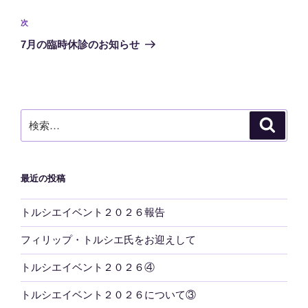
ナ
投
ビ
稿
次
次
ゲ
の
7月の臨時休診のお知らせ
投
ー
稿
シ
ョ
ン
検
検
索
索:
最近の投稿
トルシエイベント２０２６報告
フィリップ・トルシエ氏をお迎えして
トルシエイベント２０２６④
トルシエイベント２０２６について③