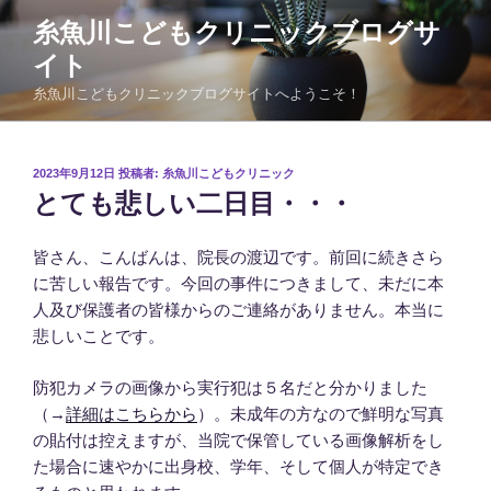
コ
糸魚川こどもクリニックブログサ
ン
イト
テ
ン
糸魚川こどもクリニックブログサイトへようこそ！
ツ
へ
ス
投
2023年9月12日
投稿者:
糸魚川こどもクリニック
稿
キ
とても悲しい二日目・・・
日:
ッ
プ
皆さん、こんばんは、院長の渡辺です。前回に続きさら
に苦しい報告です。今回の事件につきまして、未だに本
人及び保護者の皆様からのご連絡がありません。本当に
悲しいことです。
防犯カメラの画像から実行犯は５名だと分かりました
（→
詳細はこちらから
）。未成年の方なので鮮明な写真
の貼付は控えますが、当院で保管している画像解析をし
た場合に速やかに出身校、学年、そして個人が特定でき