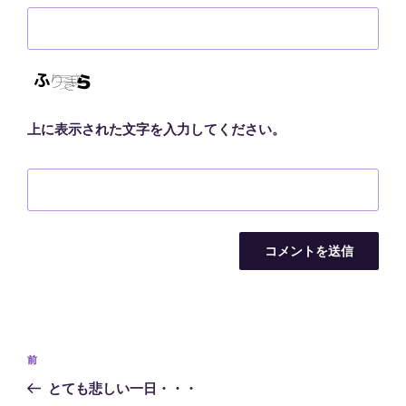
上に表示された文字を入力してください。
投
前
前
稿
の
とても悲しい一日・・・
ナ
投