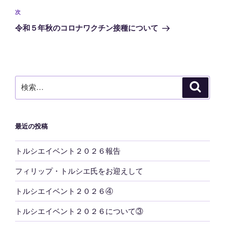
ビ
稿
次
次
ゲ
の
令和５年秋のコロナワクチン接種について
投
ー
稿
シ
ョ
ン
検
検
索
索:
最近の投稿
トルシエイベント２０２６報告
フィリップ・トルシエ氏をお迎えして
トルシエイベント２０２６④
トルシエイベント２０２６について③