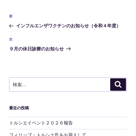
投
前
前
稿
の
インフルエンザワクチンのお知らせ（令和４年度）
ナ
投
ビ
稿
次
次
ゲ
の
９月の休日診療のお知らせ
投
ー
稿
シ
ョ
ン
検
検
索
索:
最近の投稿
トルシエイベント２０２６報告
フィリップ・トルシエ氏をお迎えして