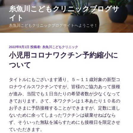
コ
糸魚川こどもクリニックブログサ
ン
イト
テ
ン
糸魚川こどもクリニックブログサイトへようこそ！
ツ
へ
ス
投
2022年9月1日
投稿者:
糸魚川こどもクリニック
稿
キ
小児用コロナワクチン予約縮小に
日:
ッ
ついて
プ
タイトルにもございます通り、５～１１歳対象の新型コ
ロナウイルスワクチンですが、皆様のご協力あって接種
が進み、当院でも１日当たりの希望者数が少なくなって
きております。さて、本ワクチンは１本あたり１０名の
お子さまに予防接種することができますが、定数に達し
ないために余ってしまったワクチンは破棄せねばなら
ず、そういった無駄を減らすためにも接種日を限定させ
ていただきます。