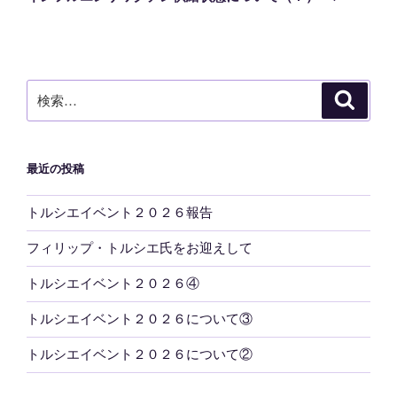
投
ー
稿
シ
ョ
ン
検
検
索
索:
最近の投稿
トルシエイベント２０２６報告
フィリップ・トルシエ氏をお迎えして
トルシエイベント２０２６④
トルシエイベント２０２６について③
トルシエイベント２０２６について②