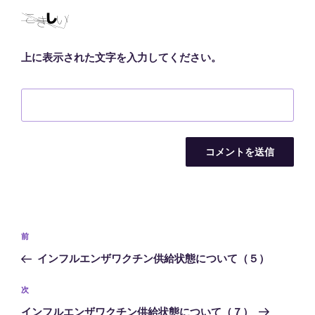
上に表示された文字を入力してください。
投
前
前
稿
の
インフルエンザワクチン供給状態について（５）
ナ
投
ビ
稿
次
次
ゲ
の
インフルエンザワクチン供給状態について（７）