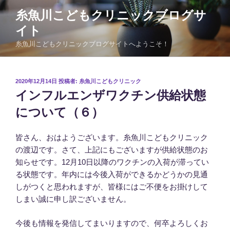
コ
糸魚川こどもクリニックブログサ
ン
イト
テ
ン
糸魚川こどもクリニックブログサイトへようこそ！
ツ
へ
ス
投
2020年12月14日
投稿者:
糸魚川こどもクリニック
稿
キ
インフルエンザワクチン供給状態
日:
ッ
について（６）
プ
皆さん、おはようございます。糸魚川こどもクリニック
の渡辺です。さて、上記にもございますが供給状態のお
知らせです。12月10日以降のワクチンの入荷が滞ってい
る状態です。年内には今後入荷ができるかどうかの見通
しがつくと思われますが、皆様にはご不便をお掛けして
しまい誠に申し訳ございません。
今後も情報を発信してまいりますので、何卒よろしくお