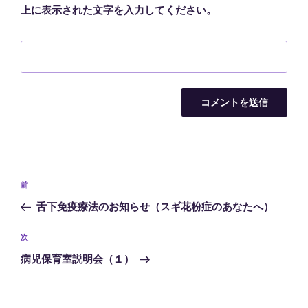
上に表示された文字を入力してください。
投
前
前
稿
の
舌下免疫療法のお知らせ（スギ花粉症のあなたへ）
ナ
投
ビ
稿
次
次
ゲ
の
病児保育室説明会（１）
投
ー
稿
シ