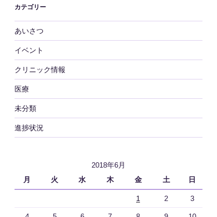
カテゴリー
あいさつ
イベント
クリニック情報
医療
未分類
進捗状況
2018年6月
月
火
水
木
金
土
日
1
2
3
4
5
6
7
8
9
10