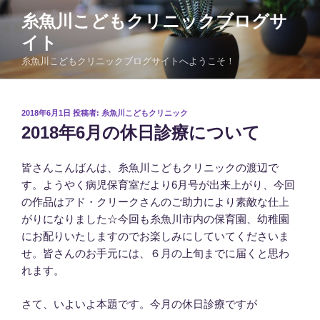
コ
糸魚川こどもクリニックブログサ
ン
イト
テ
ン
糸魚川こどもクリニックブログサイトへようこそ！
ツ
へ
ス
投
2018年6月1日
投稿者:
糸魚川こどもクリニック
稿
キ
2018年6月の休日診療について
日:
ッ
プ
皆さんこんばんは、糸魚川こどもクリニックの渡辺で
す。ようやく病児保育室だより6月号が出来上がり、今回
の作品はアド・クリークさんのご助力により素敵な仕上
がりになりました☆今回も糸魚川市内の保育園、幼稚園
にお配りいたしますのでお楽しみにしていてくださいま
せ。皆さんのお手元には、６月の上旬までに届くと思わ
れます。
さて、いよいよ本題です。今月の休日診療ですが