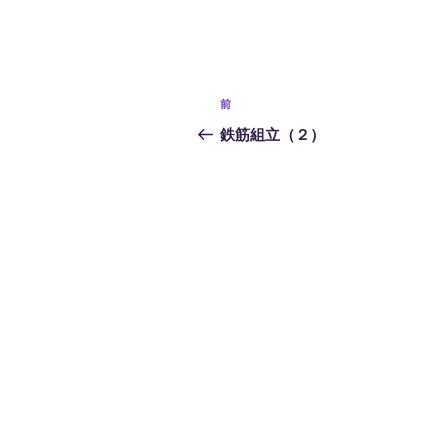
投
前
前
稿
の
鉄筋組立（２）
投
ナ
稿
ビ
ゲ
ー
シ
ョ
ン