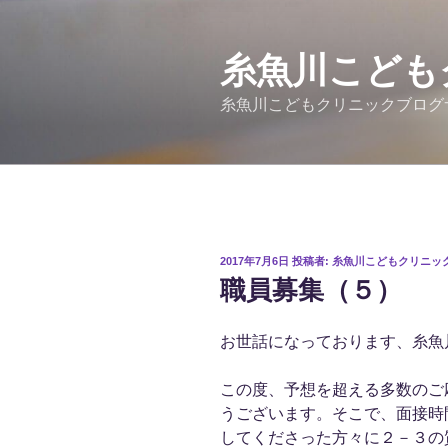
コ
ン
テ
糸魚川こども
ン
糸魚川こどもクリニックブログ
ツ
へ
ス
キ
ッ
プ
投
2017年7月6日
投稿者:
糸魚川こどもクリニッ
稿
職員募集（５）
日:
お世話になっております、糸魚
この度、予想を超える多数のご
うございます。そこで、面接時
してくださった方々に２－３の