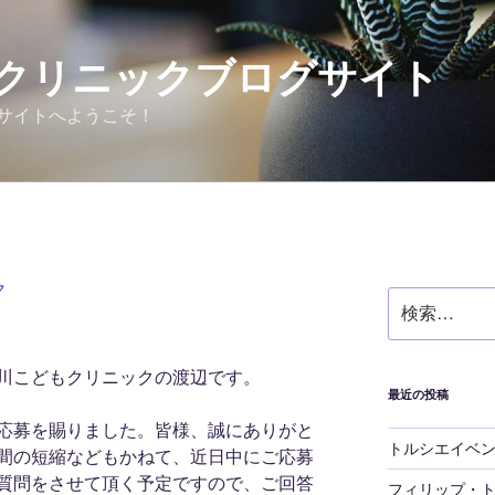
クリニックブログサイト
サイトへようこそ！
ク
検
索:
川こどもクリニックの渡辺です。
最近の投稿
応募を賜りました。皆様、誠にありがと
トルシエイベ
間の短縮などもかねて、近日中にご応募
質問をさせて頂く予定ですので、ご回答
フィリップ・