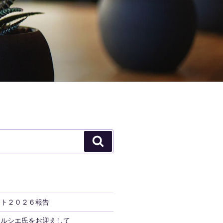
検
索
ント２０２６報告
トルシエ氏をお迎えして