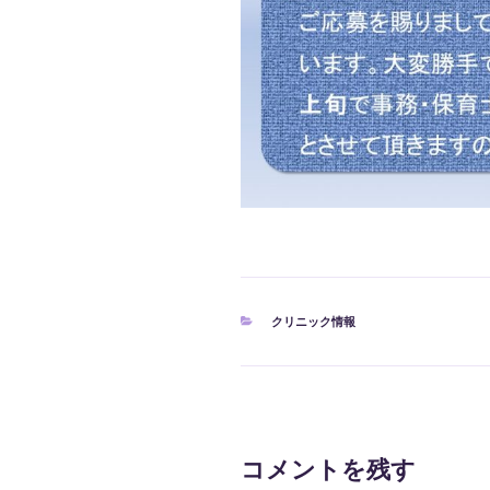
カ
クリニック情報
テ
ゴ
リ
ー
コメントを残す