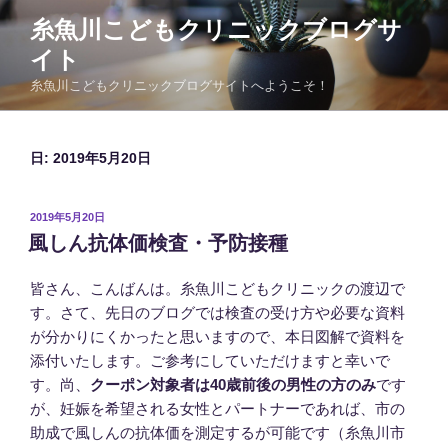
コ
糸魚川こどもクリニックブログサ
ン
イト
テ
ン
糸魚川こどもクリニックブログサイトへようこそ！
ツ
へ
ス
日:
2019年5月20日
キ
ッ
投
2019年5月20日
プ
稿
風しん抗体価検査・予防接種
日:
皆さん、こんばんは。糸魚川こどもクリニックの渡辺で
す。さて、先日のブログでは検査の受け方や必要な資料
が分かりにくかったと思いますので、本日図解で資料を
添付いたします。ご参考にしていただけますと幸いで
す。尚、
クーポン対象者は40歳前後の男性の方のみ
です
が、妊娠を希望される女性とパートナーであれば、市の
助成で風しんの抗体価を測定するが可能です（糸魚川市