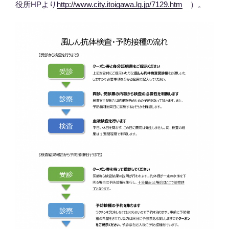
役所HPより
http://www.city.itoigawa.lg.jp/7129.htm
）。