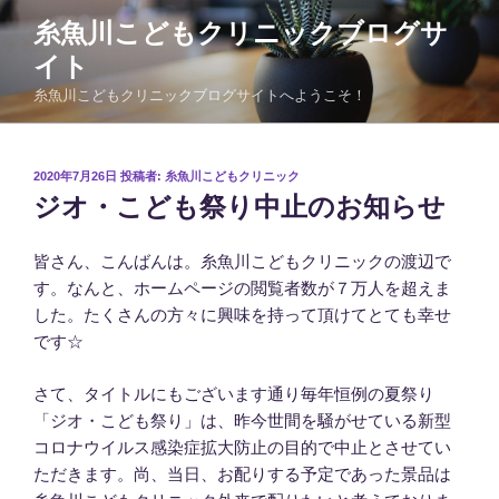
コ
糸魚川こどもクリニックブログサ
ン
イト
テ
ン
糸魚川こどもクリニックブログサイトへようこそ！
ツ
へ
ス
投
2020年7月26日
投稿者:
糸魚川こどもクリニック
稿
キ
ジオ・こども祭り中止のお知らせ
日:
ッ
プ
皆さん、こんばんは。糸魚川こどもクリニックの渡辺で
す。なんと、ホームページの閲覧者数が７万人を超えま
した。たくさんの方々に興味を持って頂けてとても幸せ
です☆
さて、タイトルにもございます通り毎年恒例の夏祭り
「ジオ・こども祭り」は、昨今世間を騒がせている新型
コロナウイルス感染症拡大防止の目的で中止とさせてい
ただきます。尚、当日、お配りする予定であった景品は