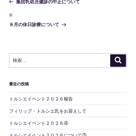
集団乳幼児健診の中止について
ナ
投
ビ
稿
次
次
ゲ
の
８月の休日診療について
投
ー
稿
シ
ョ
ン
検
検
索
索:
最近の投稿
トルシエイベント２０２６報告
フィリップ・トルシエ氏をお迎えして
トルシエイベント２０２６④
トルシエイベント２０２６について③