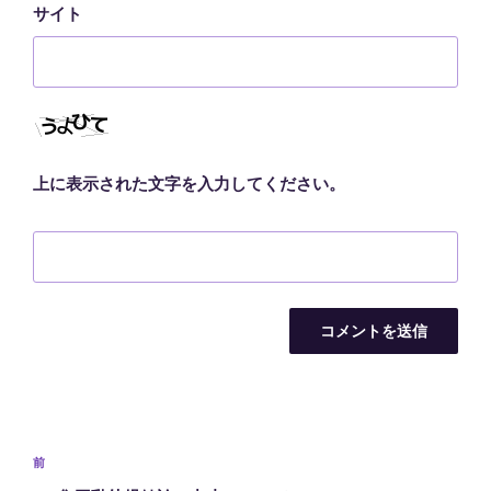
サイト
上に表示された文字を入力してください。
投
前
前
稿
の