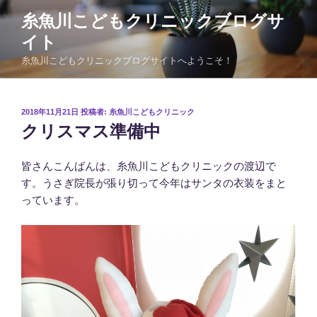
コ
糸魚川こどもクリニックブログサ
ン
イト
テ
ン
糸魚川こどもクリニックブログサイトへようこそ！
ツ
へ
ス
投
2018年11月21日
投稿者:
糸魚川こどもクリニック
稿
キ
クリスマス準備中
日:
ッ
プ
皆さんこんばんは、糸魚川こどもクリニックの渡辺で
す。うさぎ院長が張り切って今年はサンタの衣装をまと
っています。