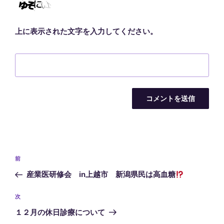
上に表示された文字を入力してください。
投
前
前
稿
の
産業医研修会 in上越市 新潟県民は高血糖
ナ
投
ビ
稿
次
次
ゲ
の
１２月の休日診療について
投
ー